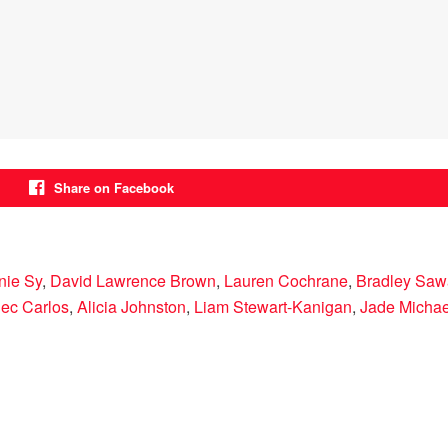
Share on Facebook
nie Sy
,
David Lawrence Brown
,
Lauren Cochrane
,
Bradley Saw
lec Carlos
,
Alicia Johnston
,
Liam Stewart-Kanigan
,
Jade Michae