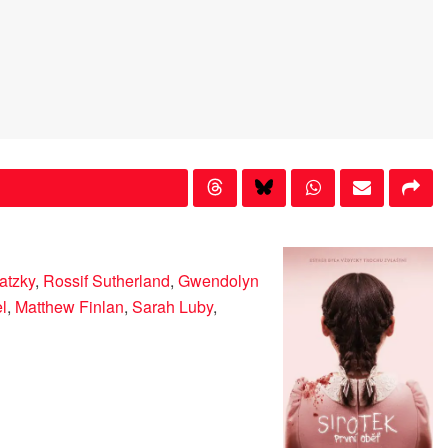
atzky
,
Rossif Sutherland
,
Gwendolyn
l
,
Matthew Finlan
,
Sarah Luby
,