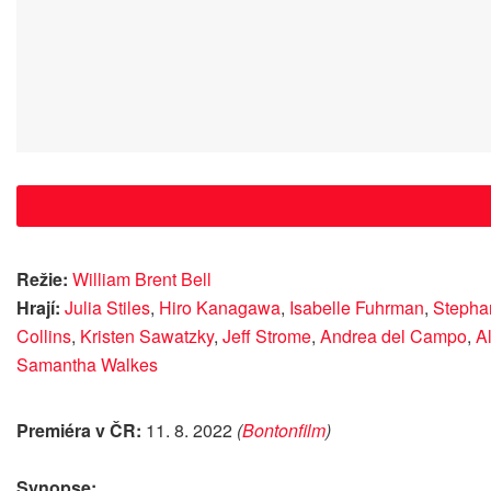
Režie:
William Brent Bell
Hrají:
Julia Stiles
,
Hiro Kanagawa
,
Isabelle Fuhrman
,
Stepha
Collins
,
Kristen Sawatzky
,
Jeff Strome
,
Andrea del Campo
,
A
Samantha Walkes
Premiéra v ČR:
11. 8. 2022
(
Bontonfilm
)
Synopse: