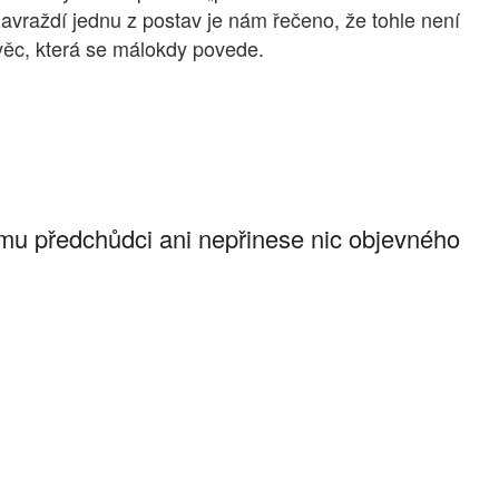
zavraždí jednu z postav je nám řečeno, že tohle není
věc, která se málokdy povede.
ému předchůdci ani nepřinese nic objevného