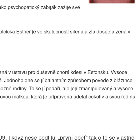
jako psychopatický zabiják zažije své
ička Esther je ve skutečnosti šílená a zlá dospělá žena v
řená v ústavu pro duševně choré kdesi v Estonsku. Vysoce
dítě. Jednoho dne se jí brilantním způsobem povede z blázince
žné rodiny. To se jí podaří, ale její zmanipulovaný a vysoce
vou matkou, která je připravená udělat cokoliv a svou rodinu
 I když nese podtitul „první oběť“ tak o té se vlastně