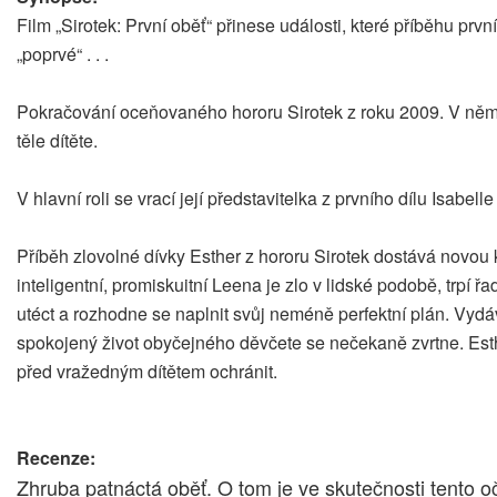
Film „Sirotek: První oběť“ přinese události, které příběhu prv
„poprvé“ . . .
Pokračování oceňovaného hororu Sirotek z roku 2009. V něm 
těle dítěte.
V hlavní roli se vrací její představitelka z prvního dílu Isabel
Příběh zlovolné dívky Esther z hororu Sirotek dostává novou
inteligentní, promiskuitní Leena je zlo v lidské podobě, trpí
utéct a rozhodne se naplnit svůj neméně perfektní plán. Vydá
spokojený život obyčejného děvčete se nečekaně zvrtne. Esth
před vražedným dítětem ochránit.
Recenze:
Zhruba patnáctá oběť. O tom je ve skutečnosti tento o