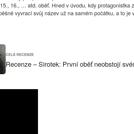
 15., 16., … atd. oběť. Hned v úvodu, kdy protagonistka 
pěšně vyvrací svůj název už na samém počátku, a to je 
CELÁ RECENZE
Recenze – Sirotek: První oběť neobstojí sv