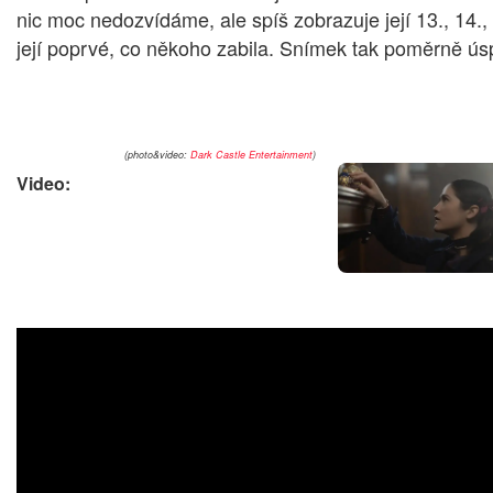
nic moc nedozvídáme, ale spíš zobrazuje její 13., 14.,
její poprvé, co někoho zabila. Snímek tak poměrně ús
(photo&video:
Dark Castle Entertainment
)
Video: