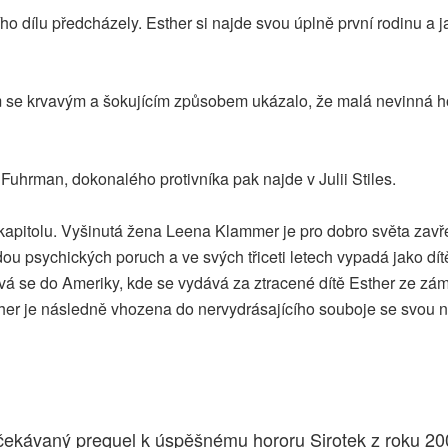
ního dílu předcházely. Esther si najde svou úplně první rodinu a 
se krvavým a šokujícím způsobem ukázalo, že malá nevinná holč
le Fuhrman, dokonalého protivníka pak najde v Julii Stiles.
 kapitolu. Vyšinutá žena Leena Klammer je pro dobro světa zav
 řadou psychických poruch a ve svých třiceti letech vypadá jako 
vá se do Ameriky, kde se vydává za ztracené dítě Esther ze zámo
er je následně vhozena do nervydrásajícího souboje se svou no
čekávaný prequel k úspěšnému hororu Sirotek z roku 2009.