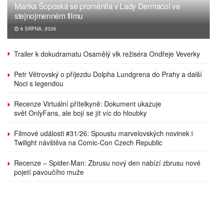
Marika Šoposká se proměnila v Lady Dermacol ve
stejnojmenném filmu
6 SRPNA, 2026
Trailer k dokudramatu Osamělý vlk režiséra Ondřeje Veverky
Petr Větrovský o příjezdu Dolpha Lundgrena do Prahy a další
Noci s legendou
Recenze Virtuální přítelkyně: Dokument ukazuje
svět OnlyFans, ale bojí se jít víc do hloubky
Filmové události #31/26: Spoustu marvelovských novinek i
Twilight návštěva na Comic-Con Czech Republic
Recenze – Spider-Man: Zbrusu nový den nabízí zbrusu nové
pojetí pavoučího muže