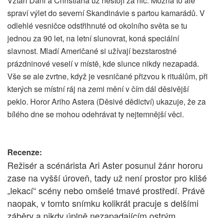
Vztah Dani a Christiana už nestojí za nic. Možná to ale
spraví výlet do severní Skandinávie s partou kamarádů. V
odlehlé vesničce odstřihnuté od okolního světa se tu
jednou za 90 let, na letní slunovrat, koná speciální
slavnost. Mladí Američané si užívají bezstarostné
prázdninové veselí v místě, kde slunce nikdy nezapadá.
Vše se ale zvrtne, když je vesničané přizvou k rituálům, při
kterých se místní ráj na zemi mění v čím dál děsivější
peklo. Horor Ariho Astera (Děsivé dědictví) ukazuje, že za
bílého dne se mohou odehrávat ty nejtemnější věci.
Recenze:
Režisér a scénárista Ari Aster posunul žánr hororu
zase na vyšší úroveň, tady už není prostor pro klišé
„lekací“ scény nebo omšelé tmavé prostředí. Právě
naopak, v tomto snímku kolikrát pracuje s delšími
záběry a nikdy úplně nezapadajícím ostrým