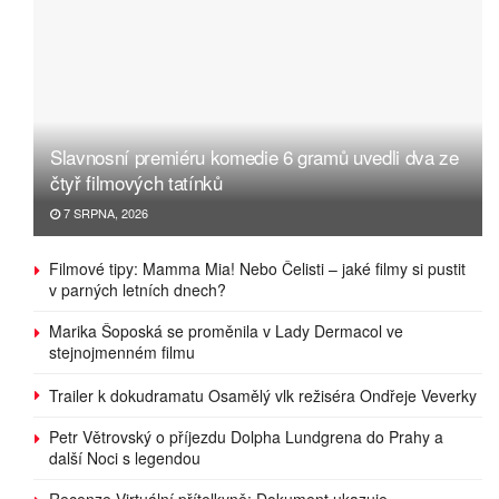
Slavnosní premiéru komedie 6 gramů uvedli dva ze
čtyř filmových tatínků
7 SRPNA, 2026
Filmové tipy: Mamma Mia! Nebo Čelisti – jaké filmy si pustit
v parných letních dnech?
Marika Šoposká se proměnila v Lady Dermacol ve
stejnojmenném filmu
Trailer k dokudramatu Osamělý vlk režiséra Ondřeje Veverky
Petr Větrovský o příjezdu Dolpha Lundgrena do Prahy a
další Noci s legendou