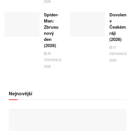
2026
Spider-
Dovolená
Man:
v
Zbrusu
Českém
nový
ráji
den
(2026)
(2026)
27
29
ČERVENCE,
ČERVENCE,
2026
2026
Nejnovější