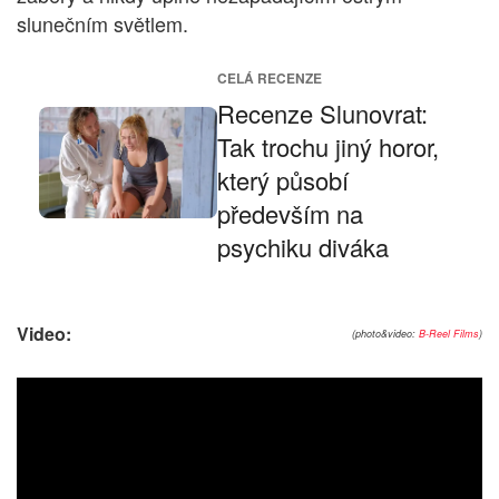
slunečním světlem.
CELÁ RECENZE
Recenze Slunovrat:
Tak trochu jiný horor,
který působí
především na
psychiku diváka
Video:
(photo&video:
B-Reel Films
)