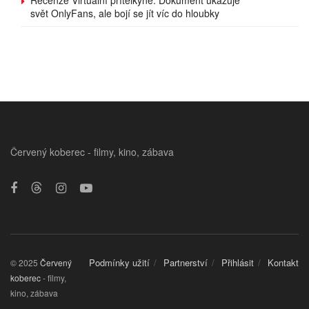
Recenze Virtuální přítelkyně: Dokument ukazuje
svět OnlyFans, ale bojí se jít víc do hloubky
Červený koberec - filmy, kino, zábava
Podmínky užití
Partnerství
Přihlásit
Kontakt
© 2025
Červený
koberec
- filmy,
kino, zábava