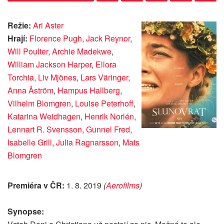
Režie:
Ari Aster
Hrají:
Florence Pugh
,
Jack Reynor
,
Will Poulter
,
Archie Madekwe
,
William Jackson Harper
,
Ellora
Torchia
,
Liv Mjönes
,
Lars Väringer
,
Anna Åström
,
Hampus Hallberg
,
Vilhelm Blomgren
,
Louise Peterhoff
,
Katarina Weidhagen
,
Henrik Norlén
,
Lennart R. Svensson
,
Gunnel Fred
,
Isabelle Grill
,
Julia Ragnarsson
,
Mats
Blomgren
Premiéra v ČR:
1. 8. 2019
(
Aerofilms
)
Synopse: