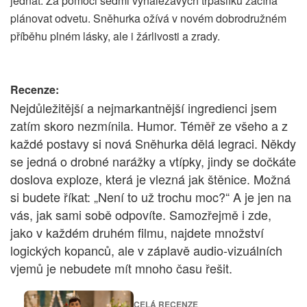
jednat. Za pomoci sedmi vynalézavých trpaslíků začíná
plánovat odvetu. Sněhurka ožívá v novém dobrodružném
příběhu plném lásky, ale i žárlivosti a zrady.
Recenze:
Nejdůležitější a nejmarkantnější ingredienci jsem
zatím skoro nezmínila. Humor. Téměř ze všeho a z
každé postavy si nová Sněhurka dělá legraci. Někdy
se jedná o drobné narážky a vtípky, jindy se dočkáte
doslova exploze, která je vlezná jak štěnice. Možná
si budete říkat: „Není to už trochu moc?“ A je jen na
vás, jak sami sobě odpovíte. Samozřejmě i zde,
jako v každém druhém filmu, najdete množství
logických kopanců, ale v záplavě audio-vizuálních
vjemů je nebudete mít mnoho času řešit.
CELÁ RECENZE