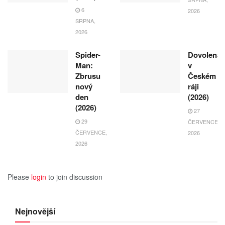
6
2026
SRPNA,
2026
Spider-
Dovolená
Man:
v
Zbrusu
Českém
nový
ráji
den
(2026)
(2026)
27
29
ČERVENCE,
ČERVENCE,
2026
2026
Please
login
to join discussion
Nejnovější