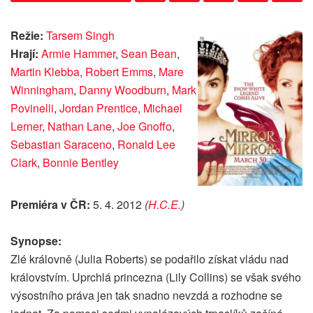
Režie:
Tarsem Singh
Hrají:
Armie Hammer
,
Sean Bean
,
Martin Klebba
,
Robert Emms
,
Mare
Winningham
,
Danny Woodburn
,
Mark
Povinelli
,
Jordan Prentice
,
Michael
Lerner
,
Nathan Lane
,
Joe Gnoffo
,
Sebastian Saraceno
,
Ronald Lee
Clark
,
Bonnie Bentley
Premiéra v ČR:
5. 4. 2012
(
H.C.E.
)
Synopse:
Zlé královně (Julia Roberts) se podařilo získat vládu nad
královstvím. Uprchlá princezna (Lily Collins) se však svého
výsostního práva jen tak snadno nevzdá a rozhodne se