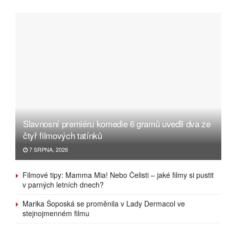
Slavnosní premiéru komedie 6 gramů uvedli dva ze
čtyř filmových tatínků
7 SRPNA, 2026
Filmové tipy: Mamma Mia! Nebo Čelisti – jaké filmy si pustit
v parných letních dnech?
Marika Šoposká se proměnila v Lady Dermacol ve
stejnojmenném filmu