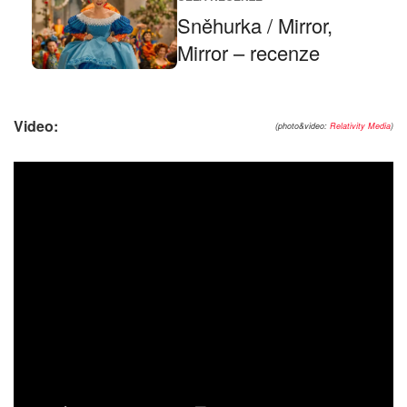
Sněhurka / Mirror,
Mirror – recenze
Video:
(photo&video:
Relativity Media
)