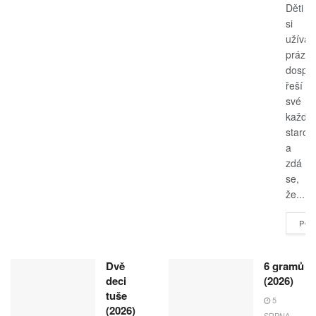
Děti
si
užívají
prázdn
dospěl
řeší
své
každo
starost
a
zdá
se,
že...
POK
Dvě
6 gramů
deci
(2026)
tuše
5
(2026)
SRPNA,