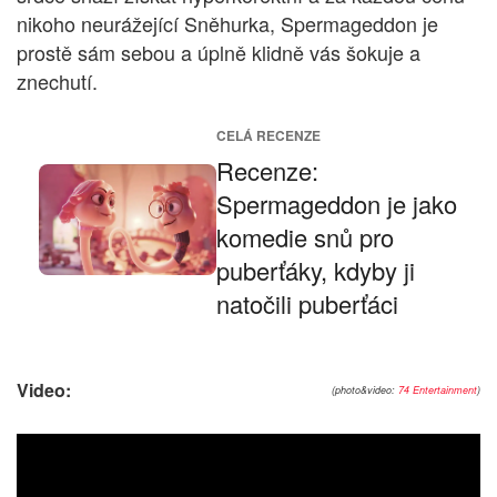
nikoho neurážející Sněhurka, Spermageddon je
prostě sám sebou a úplně klidně vás šokuje a
znechutí.
CELÁ RECENZE
Recenze:
Spermageddon je jako
komedie snů pro
puberťáky, kdyby ji
natočili puberťáci
Video:
(photo&video:
74 Entertainment
)