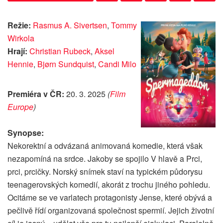
Režie:
Rasmus A. Sivertsen
,
Tommy
Wirkola
Hrají:
Christian Rubeck
,
Aksel
Hennie
,
Bjørn Sundquist
,
Candi Milo
Premiéra v ČR:
20. 3. 2025
(
Film
Europe
)
Synopse:
Nekorektní a odvázaná animovaná komedie, která však
nezapomíná na srdce. Jakoby se spojilo V hlavě a Prci,
prci, prcičky. Norský snímek staví na typickém půdorysu
teenagerovských komedií, akorát z trochu jiného pohledu.
Ocitáme se ve varlatech protagonisty Jense, které obývá a
pečlivě řídí organizovaná společnost spermií. Jejich životní