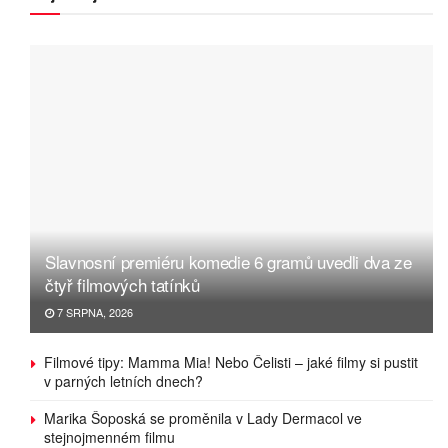
Slavnosní premiéru komedie 6 gramů uvedli dva ze
čtyř filmových tatínků
7 SRPNA, 2026
Filmové tipy: Mamma Mia! Nebo Čelisti – jaké filmy si pustit
v parných letních dnech?
Marika Šoposká se proměnila v Lady Dermacol ve
stejnojmenném filmu