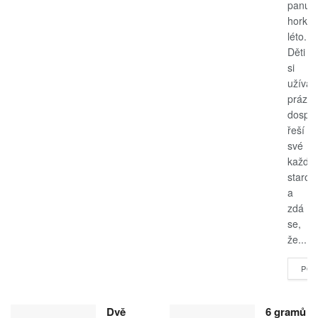
panuje
horké
léto.
Děti
si
užívají
prázdn
dospěl
řeší
své
každo
starost
a
zdá
se,
že...
POK
Dvě
6 gramů