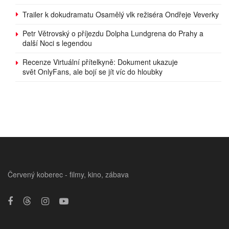
Trailer k dokudramatu Osamělý vlk režiséra Ondřeje Veverky
Petr Větrovský o příjezdu Dolpha Lundgrena do Prahy a
další Noci s legendou
Recenze Virtuální přítelkyně: Dokument ukazuje
svět OnlyFans, ale bojí se jít víc do hloubky
Červený koberec - filmy, kino, zábava