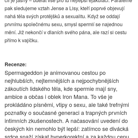
cíl je jasný – udělat vše pro tu nejlepší ejakulaci. Paralelně
pak sledujeme vztah Jense a Lisy, kteří poprvé objevují
nahá těla svých protějšků a sexualitu. Když se oddají
prvnímu společnému sexu, smysl spermií se najednou
mění. Již nekončí v dlaních svého pána, ale razí si cestu
přímo k vajíčku.
Recenze:
Spermageddon je animovanou cestou po
nejhlubších, nejtemnějších a nejpochybnějších
zákoutích lidského těla, kde spermie mají sny,
ambice a občas i oblek Iron Mana. To vše je
prokládáno písněmi, vtipy o sexu, ale také trefnými
poznatky o současné generaci a trapných prvních
intimních zkušenostech. A načasování uvedení do
českých kin nemohlo být lepší: zatímco se divácká
srdce snaží získat hyperkorektní a za každou cenu