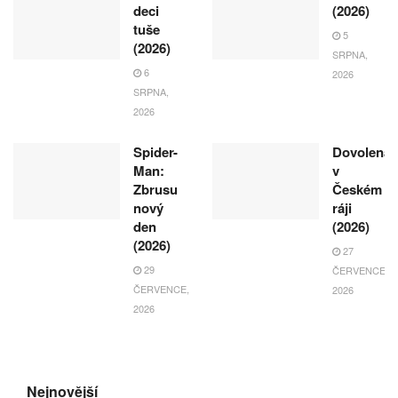
deci
(2026)
tuše
5
(2026)
SRPNA,
6
2026
SRPNA,
2026
Spider-
Dovolená
Man:
v
Zbrusu
Českém
nový
ráji
den
(2026)
(2026)
27
29
ČERVENCE,
ČERVENCE,
2026
2026
Nejnovější