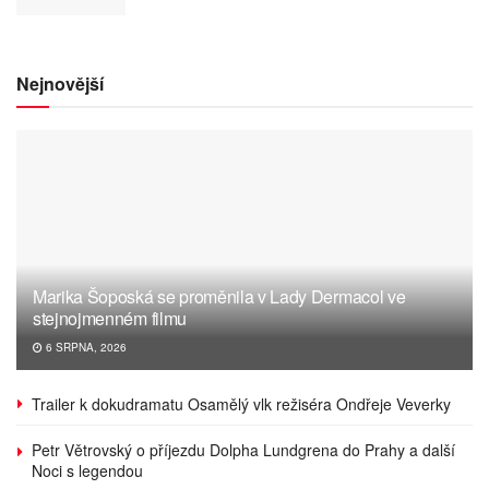
Nejnovější
Marika Šoposká se proměnila v Lady Dermacol ve
stejnojmenném filmu
6 SRPNA, 2026
Trailer k dokudramatu Osamělý vlk režiséra Ondřeje Veverky
Petr Větrovský o příjezdu Dolpha Lundgrena do Prahy a další
Noci s legendou