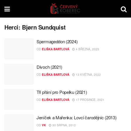
Herci:
Bjørn Sundquist
Spermageddon (2024)
OD
ELIŠKA BARTLOVÁ
4 BŘEZNA, 2025
Divoch (2021)
OD
ELIŠKA BARTLOVÁ
13 KVĚTNA, 2022
Tři přání pro Popelku (2021)
OD
ELIŠKA BARTLOVÁ
17 PROSINCE, 2021
Jeníček a Mařenka: Lovci čarodějnic (2013)
OD
VK
30 SRPNA, 2012