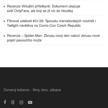
Recenze Virtuální přítelkyně: Dokument ukazuje
svět OnlyFans, ale bojí se jít víc do hloubky
Filmové události #31/26: Spoustu marvelovských novinek i
Twilight návštěva na Comic-Con Czech Republic
Recenze – Spider-Man: Zbrusu nový den nabízí zbrusu nové
pojetí pavoučího muže
Červený koberec - filmy, kino, zábava