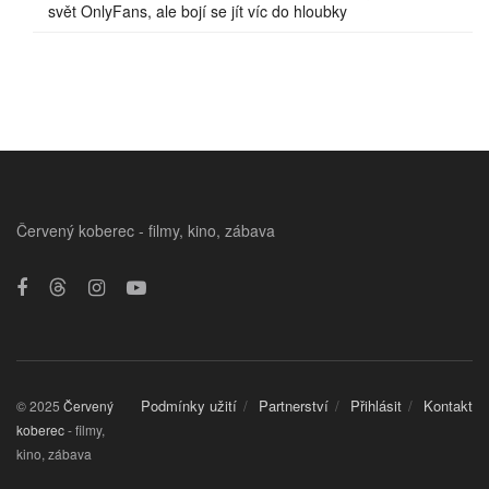
svět OnlyFans, ale bojí se jít víc do hloubky
Červený koberec - filmy, kino, zábava
Podmínky užití
Partnerství
Přihlásit
Kontakt
© 2025
Červený
koberec
- filmy,
kino, zábava