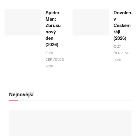
Spider-
Dovolená
Man:
v
Zbrusu
Českém
nový
ráji
den
(2026)
(2026)
27
29
ČERVENCE,
ČERVENCE,
2026
2026
Nejnovější