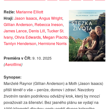
Režie:
Marianne Elliott
Hrají:
Jason Isaacs
,
Angus Wright
,
Gillian Anderson
,
Rebecca Ineson
,
James Lance
,
Denis Lill
,
Tucker St.
Ivany
,
Olivia Edwards
,
Megan Placito
,
Tamlyn Henderson
,
Hermione Norris
Premiéra v ČR:
9. 10. 2025
(
Aerofilms
)
Synopse:
Manželé Raynor (Gillian Anderson) a Moth (Jason Isaacs)
přišli téměř o vše – peníze, domov i zdraví. Navzdory
životním ranám podniknou odvážný krok, který by mnozí
považovali za šílenství. Bez jasného plánu se vydají na
1000 kilometrů dlouhou cestu podél divoce krásného