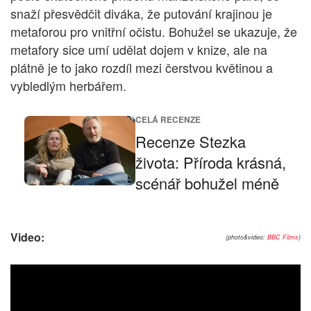
snaží přesvědčit diváka, že putování krajinou je
metaforou pro vnitřní očistu. Bohužel se ukazuje, že
metafory sice umí udělat dojem v knize, ale na
plátně je to jako rozdíl mezi čerstvou květinou a
vybledlým herbářem.
CELÁ RECENZE
Recenze Stezka
života: Příroda krásná,
scénář bohužel méně
Video:
(photo&video:
BBC Films
)