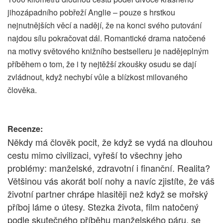
jihozápadního pobřeží Anglie – pouze s hrstkou
nejnutnějších věcí a nadějí, že na konci svého putování
najdou sílu pokračovat dál. Romantické drama natočené
na motivy světového knižního bestselleru je nadějeplným
příběhem o tom, že i ty nejtěžší zkoušky osudu se dají
zvládnout, když nechybí vůle a blízkost milovaného
člověka.
Recenze:
Někdy má člověk pocit, že když se vydá na dlouhou
cestu mimo civilizaci, vyřeší to všechny jeho
problémy: manželské, zdravotní i finanční. Realita?
Většinou vás akorát bolí nohy a navíc zjistíte, že váš
životní partner chrápe hlasitěji než když se mořský
příboj láme o útesy. Stezka života, film natočený
podle skutečného příběhu manželského páru, se