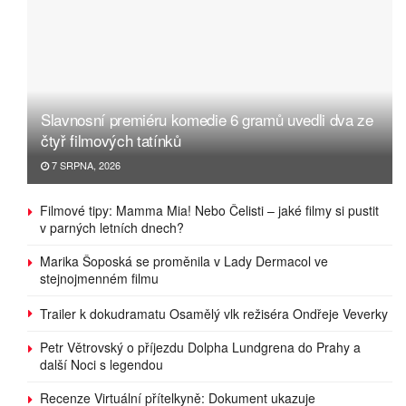
Slavnosní premiéru komedie 6 gramů uvedli dva ze
čtyř filmových tatínků
7 SRPNA, 2026
Filmové tipy: Mamma Mia! Nebo Čelisti – jaké filmy si pustit
v parných letních dnech?
Marika Šoposká se proměnila v Lady Dermacol ve
stejnojmenném filmu
Trailer k dokudramatu Osamělý vlk režiséra Ondřeje Veverky
Petr Větrovský o příjezdu Dolpha Lundgrena do Prahy a
další Noci s legendou
Recenze Virtuální přítelkyně: Dokument ukazuje