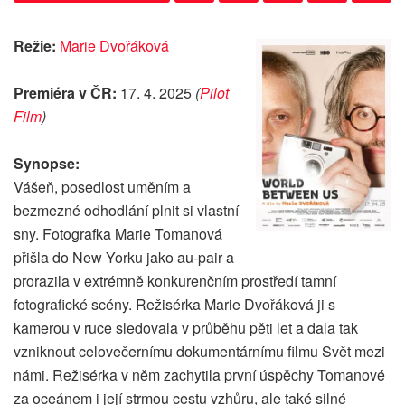
Režie:
Marie Dvořáková
Premiéra v ČR:
17. 4. 2025
(
Pilot
Film
)
Synopse:
Vášeň, posedlost uměním a
bezmezné odhodlání plnit si vlastní
sny. Fotografka Marie Tomanová
přišla do New Yorku jako au-pair a
prorazila v extrémně konkurenčním prostředí tamní
fotografické scény. Režisérka Marie Dvořáková ji s
kamerou v ruce sledovala v průběhu pěti let a dala tak
vzniknout celovečernímu dokumentárnímu filmu Svět mezi
námi. Režisérka v něm zachytila první úspěchy Tomanové
za oceánem i její strmou cestu vzhůru, ale také silné