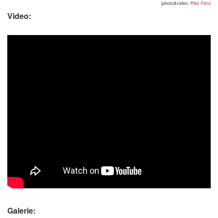
(photo&video:
Pilot Film
)
Video:
Galerie: