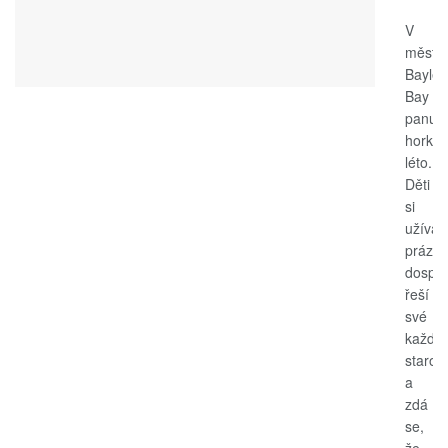
V
měste
Bayle
Bay
panuje
horké
léto.
Děti
si
užívají
prázdn
dospěl
řeší
své
každo
starost
a
zdá
se,