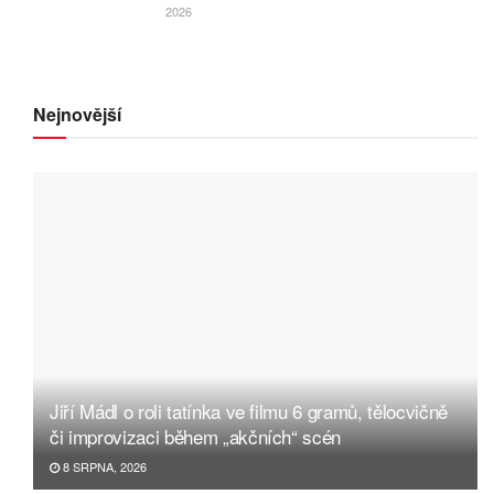
2026
Nejnovější
Jiří Mádl o roli tatínka ve filmu 6 gramů, tělocvičně
či improvizaci během „akčních“ scén
8 SRPNA, 2026