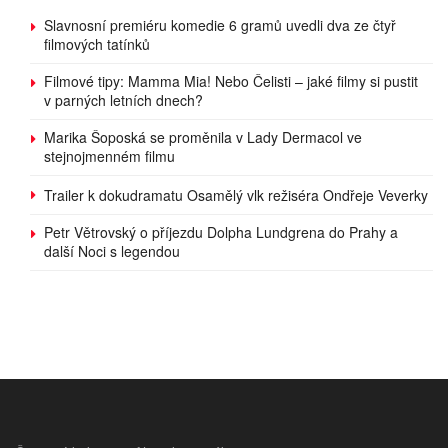
Slavnosní premiéru komedie 6 gramů uvedli dva ze čtyř
filmových tatínků
Filmové tipy: Mamma Mia! Nebo Čelisti – jaké filmy si pustit
v parných letních dnech?
Marika Šoposká se proměnila v Lady Dermacol ve
stejnojmenném filmu
Trailer k dokudramatu Osamělý vlk režiséra Ondřeje Veverky
Petr Větrovský o příjezdu Dolpha Lundgrena do Prahy a
další Noci s legendou