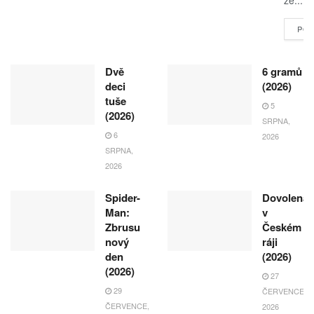
že...
POK
Dvě
6 gramů
deci
(2026)
tuše
5
(2026)
SRPNA,
6
2026
SRPNA,
2026
Spider-
Dovolená
Man:
v
Zbrusu
Českém
nový
ráji
den
(2026)
(2026)
27
29
ČERVENCE,
ČERVENCE,
2026