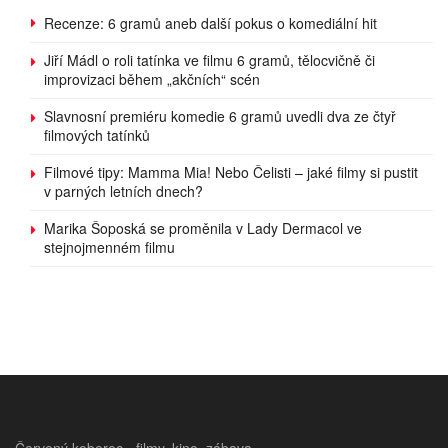
Recenze: 6 gramů aneb další pokus o komediální hit
Jiří Mádl o roli tatínka ve filmu 6 gramů, tělocvičně či
improvizaci během „akčních“ scén
Slavnosní premiéru komedie 6 gramů uvedli dva ze čtyř
filmových tatínků
Filmové tipy: Mamma Mia! Nebo Čelisti – jaké filmy si pustit
v parných letních dnech?
Marika Šoposká se proměnila v Lady Dermacol ve
stejnojmenném filmu
Červený koberec - filmy, kino, zábava