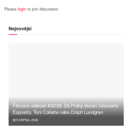
Please
login
to join discussion
Nejnovější
Filmové události #32/26: Do Prahy dorazí Giancarlo
Esposito, Toni Collette nebo Dolph Lundgren
9 SRPNA, 2026