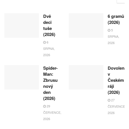
Dvě
6 gramů
deci
(2026)
tuše
5
(2026)
SRPNA,
6
2026
SRPNA,
2026
Spider-
Dovolená
Man:
v
Zbrusu
Českém
nový
ráji
den
(2026)
(2026)
27
29
ČERVENCE,
ČERVENCE,
2026
2026