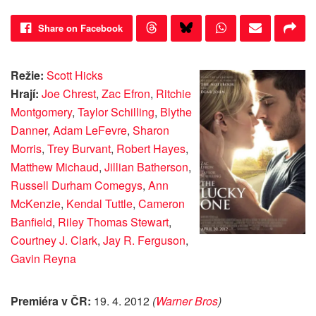
Share on Facebook
Režie:
Scott Hicks
Hrají:
Joe Chrest
,
Zac Efron
,
Ritchie
Montgomery
,
Taylor Schilling
,
Blythe
Danner
,
Adam LeFevre
,
Sharon
Morris
,
Trey Burvant
,
Robert Hayes
,
Matthew Michaud
,
Jillian Batherson
,
Russell Durham Comegys
,
Ann
McKenzie
,
Kendal Tuttle
,
Cameron
Banfield
,
Riley Thomas Stewart
,
Courtney J. Clark
,
Jay R. Ferguson
,
Gavin Reyna
Premiéra v ČR:
19. 4. 2012
(
Warner Bros
)