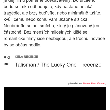
bodu snímku odhadujete, kdy nastane nějaká
tragédie, ale brzy buď víte, nebo minimálně tušíte,
kvůli čemu nebo komu vám ukápne slzička.
Neubráníte se ani smíchu, který je plánovaný jen
částečně. Bez menších milostných klišé se
romantické filmy sice neobejdou, ale trochu inovace
by se občas hodilo.
Vid
CELÁ RECENZE
Talisman / The Lucky One – recenze
eo:
(photo&video:
Warner Bros. Pictures
)