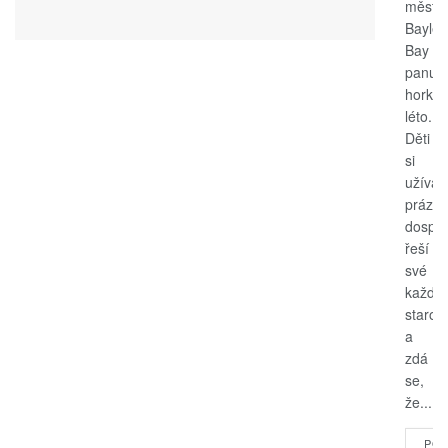
měste
Bayle
Bay
panuje
horké
léto.
Děti
si
užívají
prázdn
dospěl
řeší
své
každo
starost
a
zdá
se,
že...
POK