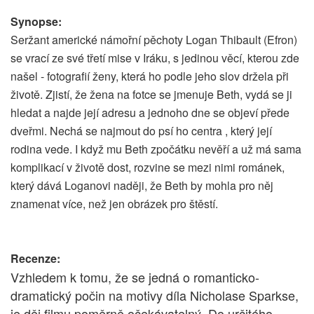
Synopse:
Seržant americké námořní pěchoty Logan Thibault (Efron)
se vrací ze své třetí mise v Iráku, s jedinou věcí, kterou zde
našel - fotografií ženy, která ho podle jeho slov držela při
životě. Zjistí, že žena na fotce se jmenuje Beth, vydá se ji
hledat a najde její adresu a jednoho dne se objeví přede
dveřmi. Nechá se najmout do psí ho centra , který její
rodina vede. I když mu Beth zpočátku nevěří a už má sama
komplikací v životě dost, rozvine se mezi nimi románek,
který dává Loganovi naději, že Beth by mohla pro něj
znamenat více, než jen obrázek pro štěstí.
Recenze:
Vzhledem k tomu, že se jedná o romanticko-
dramatický počin na motivy díla Nicholase Sparkse,
je děj filmu poměrně očekávatelný. Do určitého