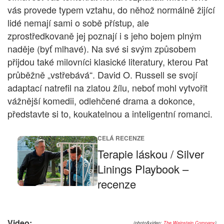
vás provede typem vztahu, do něhož normálně žijící
lidé nemají sami o sobě přístup, ale
zprostředkovaně jej poznají i s jeho bojem plným
naděje (byť mlhavé). Na své si svým způsobem
přijdou také milovníci klasické literatury, kterou Pat
průběžně „vstřebává“. David O. Russell se svojí
adaptací natrefil na zlatou žílu, neboť mohl vytvořit
vážnější komedii, odlehčené drama a dokonce,
představte si to, koukatelnou a inteligentní romanci.
CELÁ RECENZE
Terapie láskou / Silver
Linings Playbook –
recenze
Video:
(photo&video:
The Weinstein Company
)