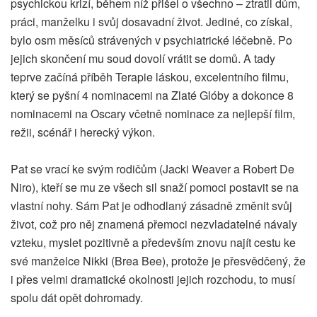
psychickou krizí, během níž přišel o všechno – ztratil dům,
práci, manželku i svůj dosavadní život. Jediné, co získal,
bylo osm měsíců strávených v psychiatrické léčebně. Po
jejich skončení mu soud dovolí vrátit se domů. A tady
teprve začíná příběh Terapie láskou, excelentního filmu,
který se pyšní 4 nominacemi na Zlaté Glóby a dokonce 8
nominacemi na Oscary včetně nominace za nejlepší film,
režii, scénář i herecký výkon.
Pat se vrací ke svým rodičům (Jacki Weaver a Robert De
Niro), kteří se mu ze všech sil snaží pomoci postavit se na
vlastní nohy. Sám Pat je odhodlaný zásadně změnit svůj
život, což pro něj znamená přemoci nezvladatelné návaly
vzteku, myslet pozitivně a především znovu najít cestu ke
své manželce Nikki (Brea Bee), protože je přesvědčený, že
i přes velmi dramatické okolnosti jejich rozchodu, to musí
spolu dát opět dohromady.