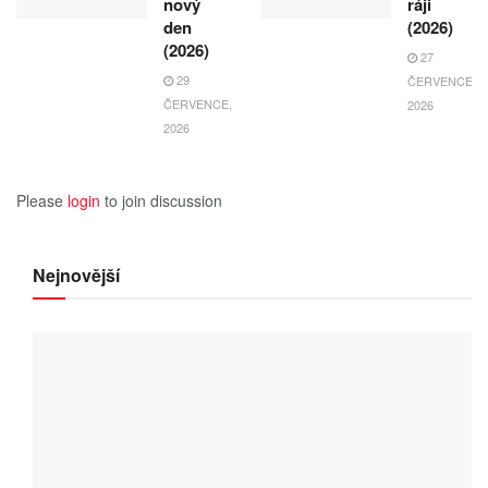
nový
ráji
den
(2026)
(2026)
27
29
ČERVENCE,
ČERVENCE,
2026
2026
Please
login
to join discussion
Nejnovější