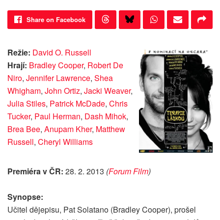
Share on Facebook
Režie:
David O. Russell
Hrají:
Bradley Cooper
,
Robert De
Niro
,
Jennifer Lawrence
,
Shea
Whigham
,
John Ortiz
,
Jacki Weaver
,
Julia Stiles
,
Patrick McDade
,
Chris
Tucker
,
Paul Herman
,
Dash Mihok
,
Brea Bee
,
Anupam Kher
,
Matthew
Russell
,
Cheryl Williams
Premiéra v ČR:
28. 2. 2013
(
Forum Film
)
Synopse:
Učitel dějepisu, Pat Solatano (Bradley Cooper), prošel