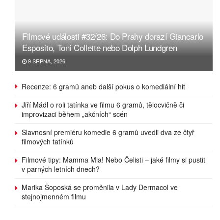
Filmové události #32/26: Do Prahy dorazí Giancarlo
Esposito, Toni Collette nebo Dolph Lundgren
9 SRPNA, 2026
Recenze: 6 gramů aneb další pokus o komediální hit
Jiří Mádl o roli tatínka ve filmu 6 gramů, tělocvičně či
improvizaci během „akčních“ scén
Slavnosní premiéru komedie 6 gramů uvedli dva ze čtyř
filmových tatínků
Filmové tipy: Mamma Mia! Nebo Čelisti – jaké filmy si pustit
v parných letních dnech?
Marika Šoposká se proměnila v Lady Dermacol ve
stejnojmenném filmu