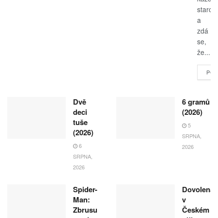
starost
a
zdá
se,
že...
POK
Dvě
6 gramů
deci
(2026)
tuše
5
(2026)
SRPNA,
6
2026
SRPNA,
2026
Spider-
Dovolená
Man:
v
Zbrusu
Českém