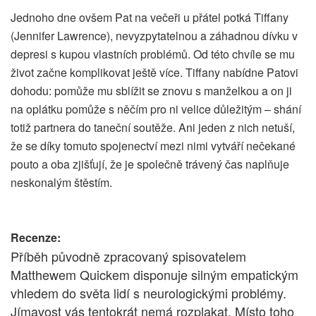
Jednoho dne ovšem Pat na večeři u přátel potká Tiffany
(Jennifer Lawrence), nevyzpytatelnou a záhadnou dívku v
depresi s kupou vlastních problémů. Od této chvíle se mu
život začne komplikovat ještě více. Tiffany nabídne Patovi
dohodu: pomůže mu sblížit se znovu s manželkou a on ji
na oplátku pomůže s něčím pro ni velice důležitým – shání
totiž partnera do taneční soutěže. Ani jeden z nich netuší,
že se díky tomuto spojenectví mezi nimi vytváří nečekané
pouto a oba zjišťují, že je společně trávený čas naplňuje
neskonalým štěstím.
Recenze:
Příběh původně zpracovaný spisovatelem
Matthewem Quickem disponuje silným empatickým
vhledem do světa lidí s neurologickými problémy.
Jímavost vás tentokrát nemá rozplakat. Místo toho