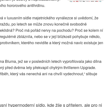
ního hororového antihrdinu.
ná v luxusním sídle majetnického vynálezce si uvědomí, že
ebevraždu, po letech se může znovu konečně svobodně
ak neklidná? Proč má pořád nervy na pochodu? Proč se kolem ní
 regulérně zbláznila, nebo se v její blízkosti pohybuje někdo,
 protivníkem, kterého nevidíte a který možná navíc existuje jen
a Bluma, jež se v posledních letech vyprofilovala jako dílna
erý před dvěma lety překvapil chytrým thrillerem Upgrade.
ěh, který vás nenechá ani na chvíli vydechnout,“ slibuje
ní hypermoderní sídlo, kde žije s přítelem, ale pro ni