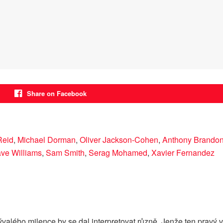
Share on Facebook
Reid
,
Michael Dorman
,
Oliver Jackson-Cohen
,
Anthony Brando
ve Williams
,
Sam Smith
,
Serag Mohamed
,
Xavier Fernandez
ývalého milence by se dal interpretovat různě. Jenže ten pravý 