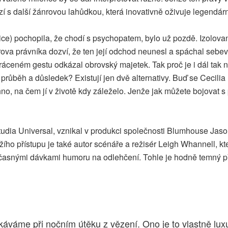
ází s další žánrovou lahůdkou, která inovativně oživuje legendár
ice) pochopila, že chodí s psychopatem, bylo už pozdě. Izolova
rtnerova právníka dozví, že ten její odchod neunesl a spáchal s
 zvráceném gestu odkázal obrovský majetek. Tak proč je i dál t
í průběh a důsledek? Existují jen dvě alternativy. Buď se Cecilia
echno, na čem jí v životě kdy záleželo. Jenže jak můžete bojovat s
tudia Universal, vznikal v produkci společnosti Blumhouse Jason
ího přístupu je také autor scénáře a režisér Leigh Whannell, kt
asnými dávkami humoru na odlehčení. Tohle je hodně temný příb
káváme při nočním útěku z vězení. Ono je to vlastně luxus