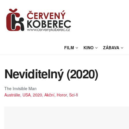
FILM
KINO
ZÁBAVA
Neviditelný (2020)
The Invisible Man
Austrálie
,
USA
,
2020
,
Akční
,
Horor
,
Sci-fi