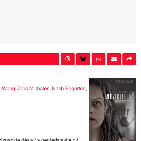
n Wong
,
Zara Michales
,
Nash Edgerton
,
význam je děsivý a nepředstavitelný.