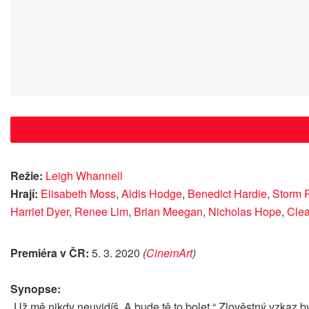
Režie:
Leigh Whannell
Hrají:
Elisabeth Moss
,
Aldis Hodge
,
Benedict Hardie
,
Storm 
Harriet Dyer
,
Renee Lim
,
Brian Meegan
,
Nicholas Hope
,
Clea
Premiéra v ČR:
5. 3. 2020
(
CinemArt
)
Synopse:
„Už mě nikdy neuvidíš. A bude tě to bolet.“ Zlověstný vzkaz b