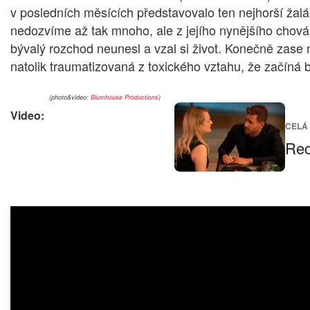
v posledních měsících představovalo ten nejhorší žalář
nedozvíme až tak mnoho, ale z jejího nynějšího chování 
bývalý rozchod neunesl a vzal si život. Konečně zase mů
natolik traumatizovaná z toxického vztahu, že začíná bl
(photo&video:
Blumhouse Productions
)
Video:
CELÁ
Rec