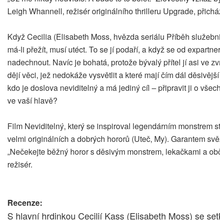
Leigh Whannell, režisér originálního thrilleru Upgrade, přich
Když Cecilia (Elisabeth Moss, hvězda seriálu Příběh služebn
má-li přežít, musí utéct. To se jí podaří, a když se od expa
nadechnout. Navíc je bohatá, protože bývalý přítel jí asi ve
dějí věci, jež nedokáže vysvětlit a které mají čím dál děsivějš
kdo je doslova neviditelný a má jediný cíl – připravit ji o vš
ve vaší hlavě?
Film Neviditelný, který se inspiroval legendárním monstrem s
velmi originálních a dobrých hororů (Uteč, My). Garantem svěž
„Nečekejte běžný horor s děsivým monstrem, lekačkami a obč
režisér.
Recenze:
S hlavní hrdinkou Cecilií Kass (Elisabeth Moss) se set