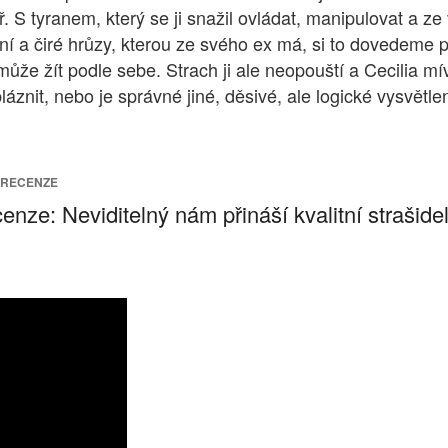
. S tyranem, který se ji snažil ovládat, manipulovat a ze
a čiré hrůzy, kterou ze svého ex má, si to dovedeme předs
že žít podle sebe. Strach ji ale neopouští a Cecilia mívá
áznit, nebo je správné jiné, děsivé, ale logické vysvětle
 RECENZE
enze: Neviditelný nám přináší kvalitní strašid