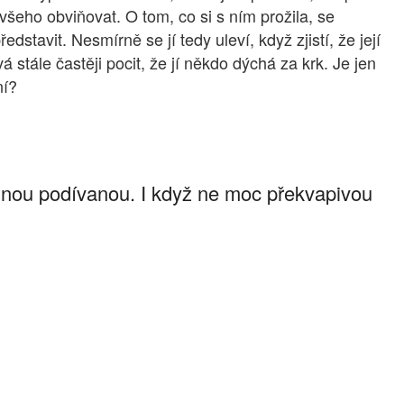
 všeho obviňovat. O tom, co si s ním prožila, se
tavit. Nesmírně se jí tedy uleví, když zjistí, že její
 stále častěji pocit, že jí někdo dýchá za krk. Je jen
ní?
elnou podívanou. I když ne moc překvapivou