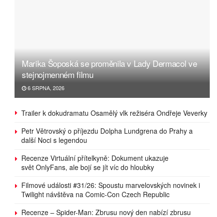
Marika Šoposká se proměnila v Lady Dermacol ve
stejnojmenném filmu
6 SRPNA, 2026
Trailer k dokudramatu Osamělý vlk režiséra Ondřeje Veverky
Petr Větrovský o příjezdu Dolpha Lundgrena do Prahy a
další Noci s legendou
Recenze Virtuální přítelkyně: Dokument ukazuje
svět OnlyFans, ale bojí se jít víc do hloubky
Filmové události #31/26: Spoustu marvelovských novinek i
Twilight návštěva na Comic-Con Czech Republic
Recenze – Spider-Man: Zbrusu nový den nabízí zbrusu