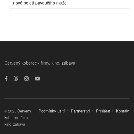
nové pojetí pavoučího muže
Červený koberec - filmy, kino, zábava
Podmínky užití
Partnerství
Přihlásit
Kontakt
© 2025
Červený
koberec
- filmy,
kino, zábava