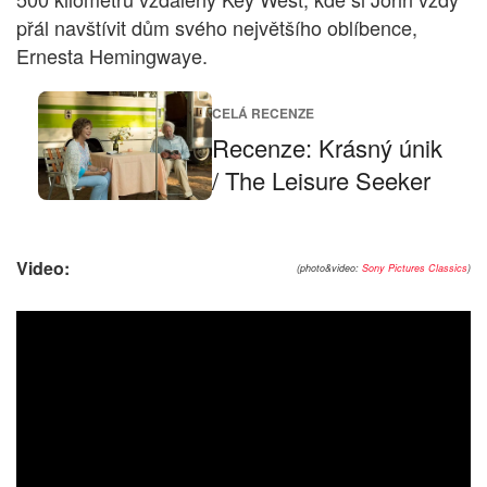
přál navštívit dům svého největšího oblíbence,
Ernesta Hemingwaye.
CELÁ RECENZE
Recenze: Krásný únik
/ The Leisure Seeker
Video:
(photo&video:
Sony Pictures Classics
)