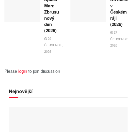
Man:
v
Zbrusu
Českém
nový
ráji
den
(2026)
(2026)
27
29
ČERVENCE,
ČERVENCE,
2026
2026
Please
login
to join discussion
Nejnovější