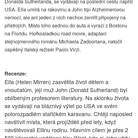
Donalda Sutherlanda, se vydávají na poslední cestu napříč
USA. Ella umírá na rakovinu a John trpí Alzheimerovou
nemocí, ale ani jeden z nich nechce zemřít připojený na
přístrojích. Místo toho sednou do auta a vyrazí z Bostonu
na Floridu. Hořkosladkou road movie, adaptaci
stejnojmenného románu Michaela Zadooriana, natočil
úspěšný italský režisér Paolo Virzi.
Recenze:
Ella (Helen Mirren) zasvětila život dětem a
vnoučatům, její muž John (Donald Sutherland) byl
oblíbeným profesorem literatury. Na sklonku života
se vydávají na bláznivý výlet po USA ve svém
polorozpadlém stařičkém karavanu. Chtějí naposled
navštívit místa, která projížděli před lety, když
navštěvovali Ellinu rodinu. Hlavním cílem je přes 2
500 kilometrů vzdálený Key West, kde si John vždy