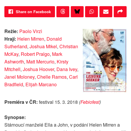
Share on Facebook
Režie:
Paolo Virzì
Hrají:
Helen Mirren
,
Donald
Sutherland
,
Joshua Mikel
,
Christian
McKay
,
Robert Pralgo
,
Mark
Ashworth
,
Matt Mercurio
,
Kirsty
Mitchell
,
Joshua Hoover
,
Dana Ivey
,
Janel Moloney
,
Chelle Ramos
,
Carl
Bradfield
,
Elijah Marcano
Premiéra v ČR:
festival 15. 3. 2018
(
Febiofest
)
Synopse:
Stárnoucí manželé Ella a John, v podání Helen Mirren a