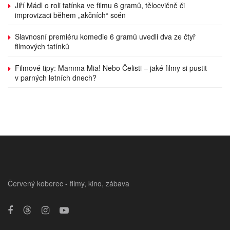
Jiří Mádl o roli tatínka ve filmu 6 gramů, tělocvičně či
improvizaci během „akčních“ scén
Slavnosní premiéru komedie 6 gramů uvedli dva ze čtyř
filmových tatínků
Filmové tipy: Mamma Mia! Nebo Čelisti – jaké filmy si pustit
v parných letních dnech?
Červený koberec - filmy, kino, zábava