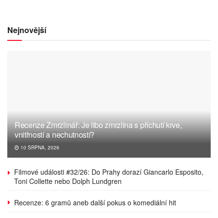
Nejnovější
Recenze Zmrzlinář: Je libo zmrzlina s příchutí krve,
vnitřností a nechutností?
10 SRPNA, 2026
Filmové události #32/26: Do Prahy dorazí Giancarlo Esposito,
Toni Collette nebo Dolph Lundgren
Recenze: 6 gramů aneb další pokus o komediální hit