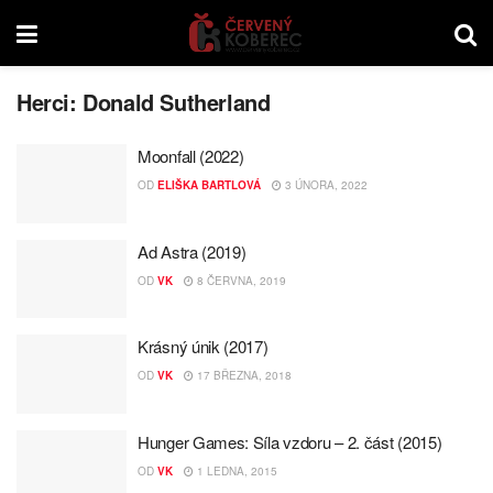
Herci:
Donald Sutherland
Moonfall (2022)
OD
ELIŠKA BARTLOVÁ
3 ÚNORA, 2022
Ad Astra (2019)
OD
VK
8 ČERVNA, 2019
Krásný únik (2017)
OD
VK
17 BŘEZNA, 2018
Hunger Games: Síla vzdoru – 2. část (2015)
OD
VK
1 LEDNA, 2015