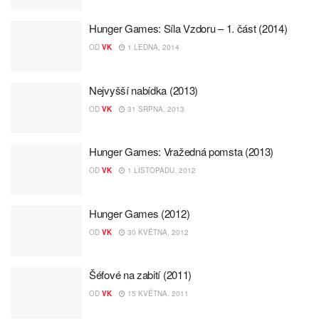
Hunger Games: Síla Vzdoru – 1. část (2014)
OD
VK
1 LEDNA, 2014
Nejvyšší nabídka (2013)
OD
VK
31 SRPNA, 2013
Hunger Games: Vražedná pomsta (2013)
OD
VK
1 LISTOPADU, 2012
Hunger Games (2012)
OD
VK
30 KVĚTNA, 2012
Šéfové na zabití (2011)
OD
VK
15 KVĚTNA, 2011