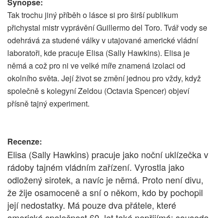
Synopse:
Tak trochu jiný příběh o lásce si pro širší publikum
přichystal mistr vyprávění Guillermo del Toro. Tvář vody se
odehrává za studené války v utajované americké vládní
laboratoři, kde pracuje Elisa (Sally Hawkins). Elisa je
němá a což pro ni ve velké míře znamená izolaci od
okolního světa. Její život se změní jednou pro vždy, když
společně s kolegyní Zeldou (Octavia Spencer) objeví
přísně tajný experiment.
Recenze:
Elisa (Sally Hawkins) pracuje jako noční uklízečka v
rádoby tajném vládním zařízení. Vyrostla jako
odložený sirotek, a navíc je němá. Proto není divu,
že žije osamoceně a sní o někom, kdo by pochopil
její nedostatky. Má pouze dva přátele, které
americká společnost 60. let také nepřijímá: souseda