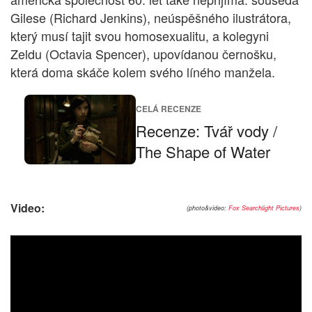
Gilese (Richard Jenkins), neúspěšného ilustrátora,
který musí tajit svou homosexualitu, a kolegyni
Zeldu (Octavia Spencer), upovídanou černošku,
která doma skáče kolem svého líného manžela.
CELÁ RECENZE
Recenze: Tvář vody /
The Shape of Water
Video:
(photo&video:
Fox Searchlight Pictures
)