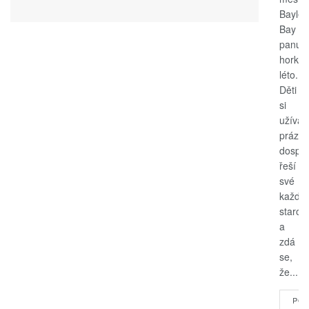
Bayle
Bay
panuje
horké
léto.
Děti
si
užívají
prázdn
dospěl
řeší
své
každo
starost
a
zdá
se,
že...
POK