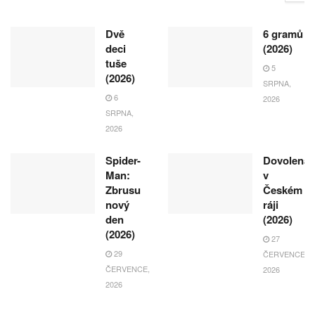
Dvě
6 gramů
deci
(2026)
tuše
5
(2026)
SRPNA,
6
2026
SRPNA,
2026
Spider-
Dovolená
Man:
v
Zbrusu
Českém
nový
ráji
den
(2026)
(2026)
27
29
ČERVENCE,
ČERVENCE,
2026
2026