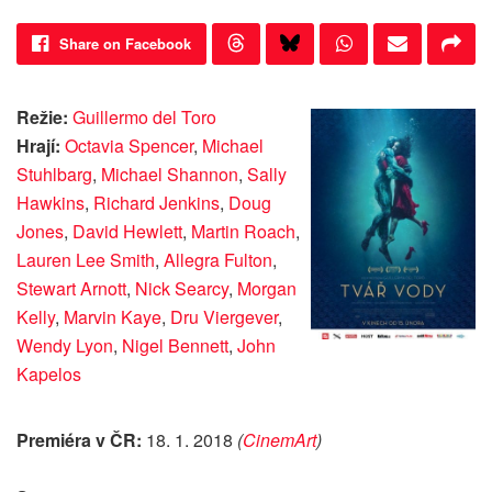
Share on Facebook
Režie:
Guillermo del Toro
Hrají:
Octavia Spencer
,
Michael
Stuhlbarg
,
Michael Shannon
,
Sally
Hawkins
,
Richard Jenkins
,
Doug
Jones
,
David Hewlett
,
Martin Roach
,
Lauren Lee Smith
,
Allegra Fulton
,
Stewart Arnott
,
Nick Searcy
,
Morgan
Kelly
,
Marvin Kaye
,
Dru Viergever
,
Wendy Lyon
,
Nigel Bennett
,
John
Kapelos
Premiéra v ČR:
18. 1. 2018
(
CinemArt
)