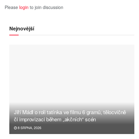
Please
login
to join discussion
Nejnovější
Jiří Mádl o roli tatínka ve filmu 6 gramů, tělocvičně
či improvizaci během „akčních“ scén
8 SRPNA, 2026