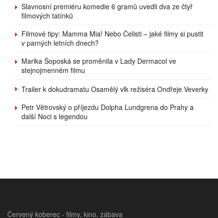
Slavnosní premiéru komedie 6 gramů uvedli dva ze čtyř
filmových tatínků
Filmové tipy: Mamma Mia! Nebo Čelisti – jaké filmy si pustit
v parných letních dnech?
Marika Šoposká se proměnila v Lady Dermacol ve
stejnojmenném filmu
Trailer k dokudramatu Osamělý vlk režiséra Ondřeje Veverky
Petr Větrovský o příjezdu Dolpha Lundgrena do Prahy a
další Noci s legendou
Červený koberec - filmy, kino, zábava