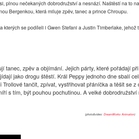
si, plnou nečekaných dobrodružství a nesnází. Naštěstí na to n
dinou Bergenkou, která miluje zpěv, tanec a prince Chroupu.
na kterých se podíleli i Gwen Stefani a Justin Timberlake, jehož 
lují tanec, zpěv a objímání. Jejich párty, které pořádají p
jídají jako drogu štěstí. Král Peppy jednoho dne sbalí ce
i Trollové tančit, zpívat, vystřihovat přáníčka a těšit 
ří s tím, být pouhou pochutinou. A velké dobrodružství 
(photo&video:
DreamWorks Animation
)