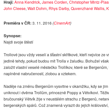
Hrají:
Anna Kendrick
,
James Corden
,
Christopher Mintz-Pla
John Cleese
,
Walt Dohrn
,
Rhys Darby
,
Quvenzhané Wallis
,
K
Premiéra v ČR:
3. 11. 2016
(
CinemArt
)
Synopse:
Najdi svoje štěstí
Trollové jsou vždy veselí a šťastní skřítkové, kteří nejvíce ze 
jedině tehdy, pokud budou mít Trolla v žaludku. Bohužel však
založit vlastní veselé městečko Trollíkov, které se Bergenům, 
naplněné nabručeností, zlobou a vztekem.
Naděje na změnu Bergenům vysvitne v okamžiku, kdy se jim po
uniknout i dvěma Trollům, princezně Poppy a Větvíkovi. Těžk
bručounský Větvík žije v neustálém strachu z Bergenů, netanč
bergenských spárů. Což znamená vyrazit do jejich království