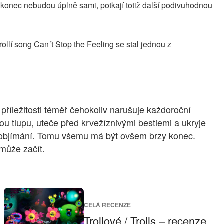
akonec nebudou úplně sami, potkají totiž další podivuhodnou
trollí song Can´t Stop the Feeling se stal jednou z
ři příležitosti téměř čehokoliv narušuje každoroční
lou tlupu, uteče před krvežíznivými bestiemi a ukryje
se z objímání. Tomu všemu má být ovšem brzy konec.
může začít.
CELÁ RECENZE
Trollové / Trolls – recenze