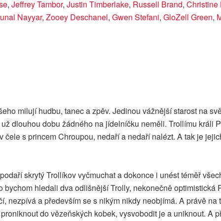
sse
,
Jeffrey Tambor
,
Justin Timberlake
,
Russell Brand
,
Christine
unal Nayyar
,
Zooey Deschanel
,
Gwen Stefani
,
GloZell Green
,
M
všeho milují hudbu, tanec a zpěv. Jedinou vážnější starost na svět
 už dlouhou dobu žádného na jídelníčku neměli. Trollímu králi 
v čele s princem Chroupou, nedaří a nedaří nalézt. A tak je jeji
daří skrytý Trollíkov vyčmuchat a dokonce i unést téměř všech
o bychom hledali dva odlišnější Trolly, nekonečně optimistická
í, nezpívá a především se s nikým nikdy neobjímá. A právě na t
, proniknout do vězeňských kobek, vysvobodit je a uniknout. A