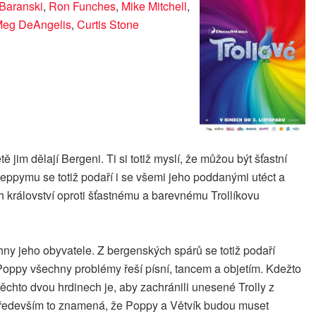
 Baranski
,
Ron Funches
,
Mike Mitchell
,
eg DeAngelis
,
Curtis Stone
ě jim dělají Bergeni. Ti si totiž myslí, že můžou být šťastní
Peppymu se totiž podaří i se všemi jeho poddanými utéct a
ch království oproti šťastnému a barevnému Trollíkovu
ny jeho obyvatele. Z bergenských spárů se totiž podaří
 Poppy všechny problémy řeší písní, tancem a objetím. Kdežto
ěchto dvou hrdinech je, aby zachránili unesené Trolly z
 především to znamená, že Poppy a Větvík budou muset