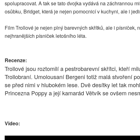
spolupracovat. A tak se tato dvojka vydává na záchrannou mi
osůbku, Bridget, která je nejen pomocnicí v kuchyni, ale i je
Film Trollové je nejen plný barevných skřítků, ale i písniček, 
nejhranějších písniček letošního léta.
Recenze:
Trollové jsou roztomilí a pestrobarevní skřítci, kteří mi
Trollobraní. Umolousaní Bergeni totiž malá stvoření po
se před nimi v hlubokém lese. Dvě desítky let tak mohl
Princezna Poppy a její kamarád Větvík se ovšem nesmí
Video: