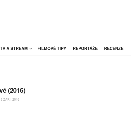
TV A STREAM
FILMOVÉ TIPY
REPORTÁŽE
RECENZE
ové (2016)
3 ZÁŘÍ, 2016