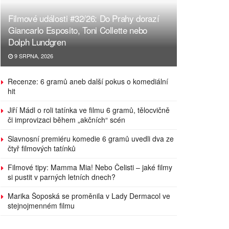
Filmové události #32/26: Do Prahy dorazí
Giancarlo Esposito, Toni Collette nebo
Dolph Lundgren
9 SRPNA, 2026
Recenze: 6 gramů aneb další pokus o komediální
hit
Jiří Mádl o roli tatínka ve filmu 6 gramů, tělocvičně
či improvizaci během „akčních“ scén
Slavnosní premiéru komedie 6 gramů uvedli dva ze
čtyř filmových tatínků
Filmové tipy: Mamma Mia! Nebo Čelisti – jaké filmy
si pustit v parných letních dnech?
Marika Šoposká se proměnila v Lady Dermacol ve
stejnojmenném filmu