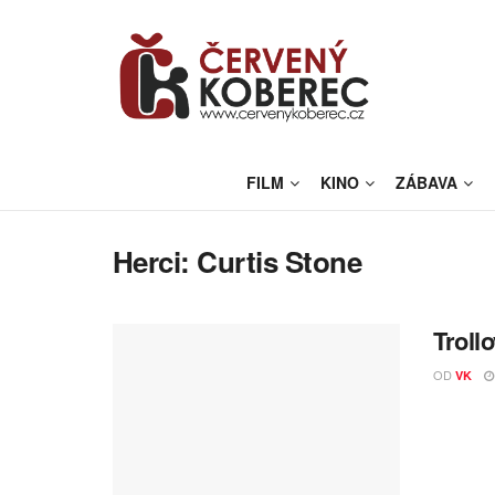
FILM
KINO
ZÁBAVA
Herci:
Curtis Stone
Troll
OD
VK