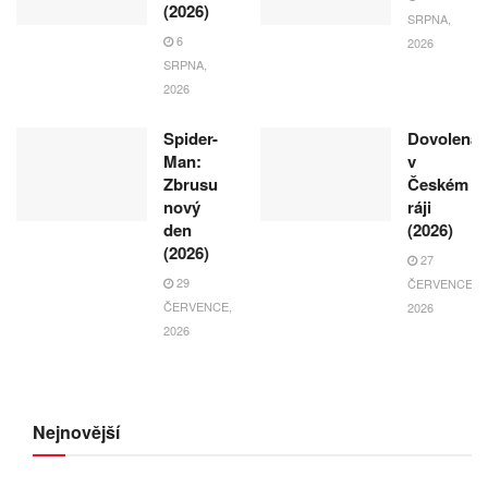
(2026)
SRPNA,
6
2026
SRPNA,
2026
Spider-
Dovolená
Man:
v
Zbrusu
Českém
nový
ráji
den
(2026)
(2026)
27
29
ČERVENCE,
ČERVENCE,
2026
2026
Nejnovější