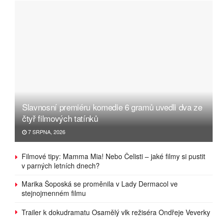
Slavnosní premiéru komedie 6 gramů uvedli dva ze
čtyř filmových tatínků
7 SRPNA, 2026
Filmové tipy: Mamma Mia! Nebo Čelisti – jaké filmy si pustit
v parných letních dnech?
Marika Šoposká se proměnila v Lady Dermacol ve
stejnojmenném filmu
Trailer k dokudramatu Osamělý vlk režiséra Ondřeje Veverky