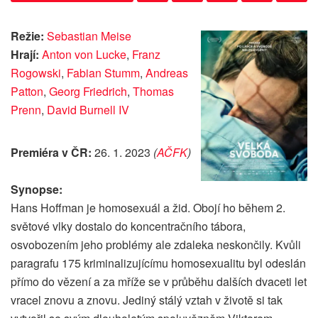
Režie:
Sebastian Meise
Hrají:
Anton von Lucke
,
Franz
Rogowski
,
Fabian Stumm
,
Andreas
Patton
,
Georg Friedrich
,
Thomas
Prenn
,
David Burnell IV
Premiéra v ČR:
26. 1. 2023
(
AČFK
)
Synopse:
Hans Hoffman je homosexuál a žid. Obojí ho během 2.
světové vlky dostalo do koncentračního tábora,
osvobozením jeho problémy ale zdaleka neskončily. Kvůli
paragrafu 175 kriminalizujícímu homosexualitu byl odeslán
přímo do vězení a za mříže se v průběhu dalších dvaceti let
vracel znovu a znovu. Jediný stálý vztah v životě si tak