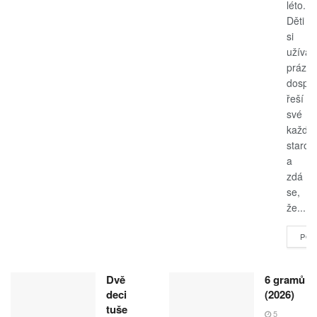
léto.
Děti
si
užívají
prázdn
dospěl
řeší
své
každo
starost
a
zdá
se,
že...
POK
Dvě
6 gramů
deci
(2026)
tuše
5