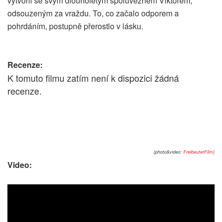
vytvořil se svým dlouholetým spoluvězněm Viktorem,
odsouzeným za vraždu. To, co začalo odporem a
pohrdáním, postupně přerostlo v lásku.
Recenze:
K tomuto filmu zatím není k dispozici žádná
recenze.
(photo&video:
FreibeuterFilm
)
Video: