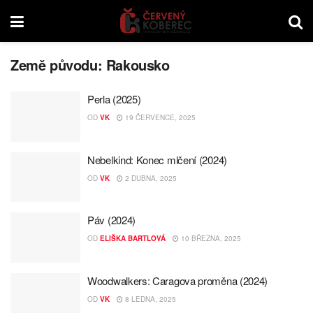
Země původu:
Rakousko
Perla (2025)
OD
VK
19 ČERVENCE, 2025
Nebelkind: Konec mlčení (2024)
OD
VK
2 DUBNA, 2025
Páv (2024)
OD
ELIŠKA BARTLOVÁ
10 BŘEZNA, 2025
Woodwalkers: Caragova proměna (2024)
OD
VK
8 LEDNA, 2025