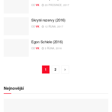
OD
VK
20 PROSINCE, 2017
Skryté rezervy (2016)
OD
VK
12 ŘÍJNA, 2017
Egon Schiele (2016)
OD
VK
3 ŘÍJNA, 2016
1
2
Nejnovější