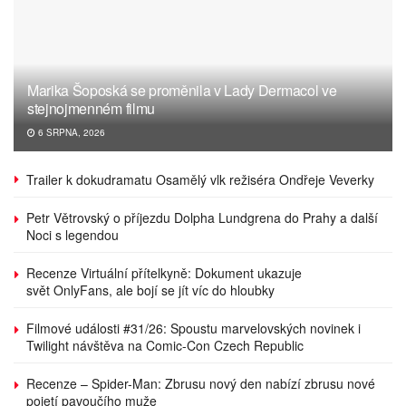
Marika Šoposká se proměnila v Lady Dermacol ve
stejnojmenném filmu
6 SRPNA, 2026
Trailer k dokudramatu Osamělý vlk režiséra Ondřeje Veverky
Petr Větrovský o příjezdu Dolpha Lundgrena do Prahy a další
Noci s legendou
Recenze Virtuální přítelkyně: Dokument ukazuje
svět OnlyFans, ale bojí se jít víc do hloubky
Filmové události #31/26: Spoustu marvelovských novinek i
Twilight návštěva na Comic-Con Czech Republic
Recenze – Spider-Man: Zbrusu nový den nabízí zbrusu nové
pojetí pavoučího muže