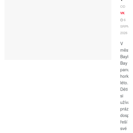
OD
VK
6
SRPNA,
2026
V
měste
Bayle
Bay
panuje
horké
léto.
Děti
si
užívají
prázdn
dospěl
řeší
své