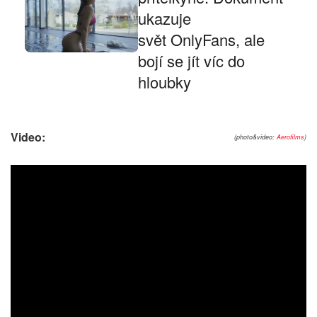
ukazuje
svět OnlyFans, ale
bojí se jít víc do
hloubky
Video:
(photo&video:
Aerofilms
)