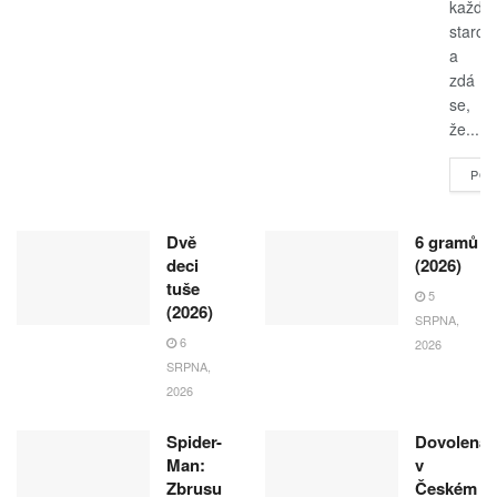
každo
starost
a
zdá
se,
že...
POK
Dvě
6 gramů
deci
(2026)
tuše
5
(2026)
SRPNA,
6
2026
SRPNA,
2026
Spider-
Dovolená
Man:
v
Zbrusu
Českém