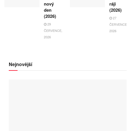
nový
ráji
den
(2026)
(2026)
27
29
ČERVENCE,
ČERVENCE,
2026
2026
Nejnovější