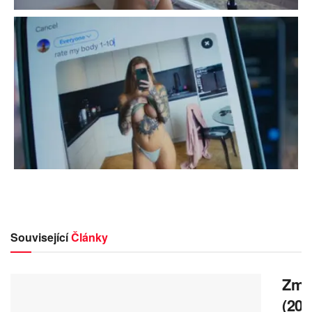
Související
Články
Zmrz
(202