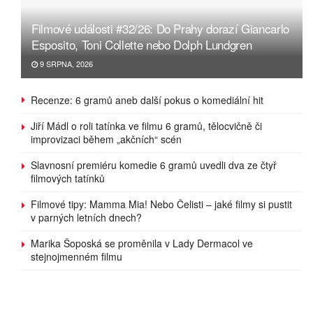
Filmové události #32/26: Do Prahy dorazí Giancarlo
Esposito, Toni Collette nebo Dolph Lundgren
9 SRPNA, 2026
Recenze: 6 gramů aneb další pokus o komediální hit
Jiří Mádl o roli tatínka ve filmu 6 gramů, tělocvičně či
improvizaci během „akčních“ scén
Slavnosní premiéru komedie 6 gramů uvedli dva ze čtyř
filmových tatínků
Filmové tipy: Mamma Mia! Nebo Čelisti – jaké filmy si pustit
v parných letních dnech?
Marika Šoposká se proměnila v Lady Dermacol ve
stejnojmenném filmu