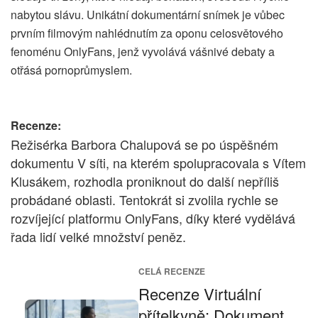
nabytou slávu. Unikátní dokumentární snímek je vůbec
prvním filmovým nahlédnutím za oponu celosvětového
fenoménu OnlyFans, jenž vyvolává vášnivé debaty a
otřásá pornoprůmyslem.
Recenze:
Režisérka Barbora Chalupová se po úspěšném
dokumentu V síti, na kterém spolupracovala s Vítem
Klusákem, rozhodla proniknout do další nepříliš
probádané oblasti. Tentokrát si zvolila rychle se
rozvíjející platformu OnlyFans, díky které vydělává
řada lidí velké množství peněz.
CELÁ RECENZE
Recenze Virtuální
přítelkyně: Dokument