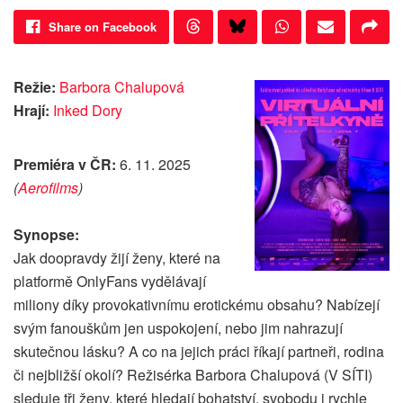
Share on Facebook
Režie:
Barbora Chalupová
Hrají:
Inked Dory
Premiéra v ČR:
6. 11. 2025
(
Aerofilms
)
Synopse:
Jak doopravdy žijí ženy, které na
platformě OnlyFans vydělávají
miliony díky provokativnímu erotickému obsahu? Nabízejí
svým fanouškům jen uspokojení, nebo jim nahrazují
skutečnou lásku? A co na jejich práci říkají partneři, rodina
či nejbližší okolí? Režisérka Barbora Chalupová (V SÍTI)
sleduje tři ženy, které hledají bohatství, svobodu i rychle