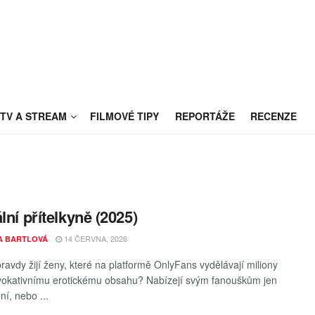
TV A STREAM
FILMOVÉ TIPY
REPORTÁŽE
RECENZE
lní přítelkyně (2025)
14 ČERVNA, 2026
A BARTLOVÁ
ravdy žijí ženy, které na platformě OnlyFans vydělávají miliony
vokativnímu erotickému obsahu? Nabízejí svým fanouškům jen
ní, nebo ...