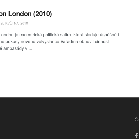
on London (2010)
20 KVĚTNA, 2010
ondon je excentrická politická satira, která sleduje úspěšné i
é pokusy nového velvyslance Varadína obnovit činnost
é ambasády v ...
Če