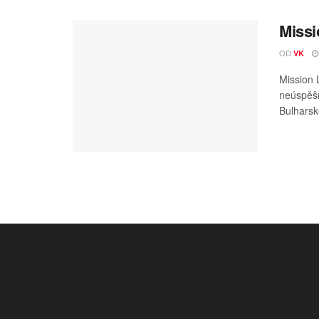
Missi
OD
VK
Mission L
neúspěšn
Bulharsk