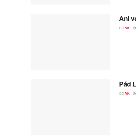
Ani v
OD
VK
Pád L
OD
VK