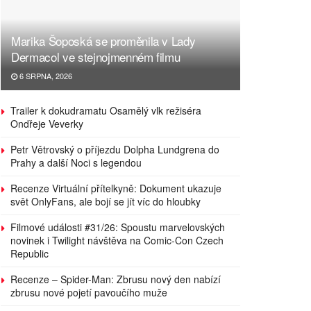
Marika Šoposká se proměnila v Lady
Dermacol ve stejnojmenném filmu
6 SRPNA, 2026
Trailer k dokudramatu Osamělý vlk režiséra
Ondřeje Veverky
Petr Větrovský o příjezdu Dolpha Lundgrena do
Prahy a další Noci s legendou
Recenze Virtuální přítelkyně: Dokument ukazuje
svět OnlyFans, ale bojí se jít víc do hloubky
Filmové události #31/26: Spoustu marvelovských
novinek i Twilight návštěva na Comic-Con Czech
Republic
Recenze – Spider-Man: Zbrusu nový den nabízí
zbrusu nové pojetí pavoučího muže