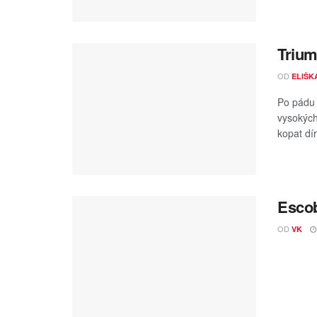
Trium
OD
ELIŠK
Po pádu 
vysokýc
kopat dír
Escob
OD
VK