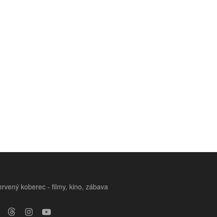
rvený koberec - filmy, kino, zábava