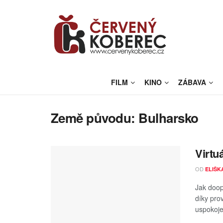
FILM
KINO
ZÁBAVA
Země původu:
Bulharsko
Virtuá
OD
ELIŠK
Jak doop
díky pro
uspokoje