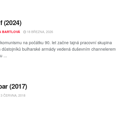
f (2024)
18 BŘEZNA, 2026
A BARTLOVÁ
komunismu na počátku 90. let začne tajná pracovní skupina
h důstojníků bulharské armády vedená duševním channelerem
u ...
ar (2017)
3 ČERVNA, 2018