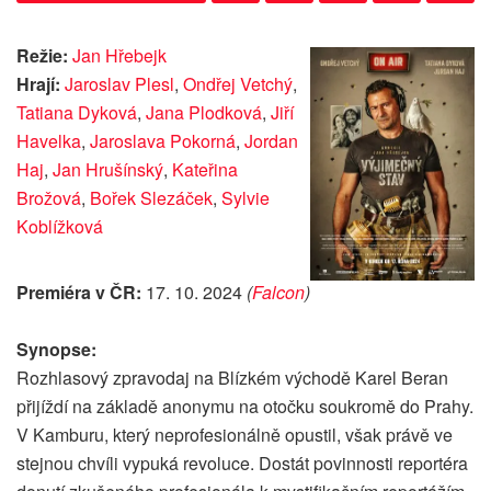
Režie:
Jan Hřebejk
Hrají:
Jaroslav Plesl
,
Ondřej Vetchý
,
Tatiana Dyková
,
Jana Plodková
,
Jiří
Havelka
,
Jaroslava Pokorná
,
Jordan
Haj
,
Jan Hrušínský
,
Kateřina
Brožová
,
Bořek Slezáček
,
Sylvie
Koblížková
Premiéra v ČR:
17. 10. 2024
(
Falcon
)
Synopse:
Rozhlasový zpravodaj na Blízkém východě Karel Beran
přijíždí na základě anonymu na otočku soukromě do Prahy.
V Kamburu, který neprofesionálně opustil, však právě ve
stejnou chvíli vypuká revoluce. Dostát povinnosti reportéra