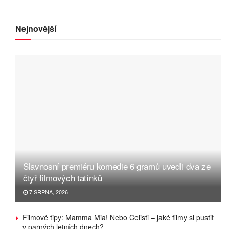
Nejnovější
Slavnosní premiéru komedie 6 gramů uvedli dva ze
čtyř filmových tatínků
7 SRPNA, 2026
Filmové tipy: Mamma Mia! Nebo Čelisti – jaké filmy si pustit
v parných letních dnech?