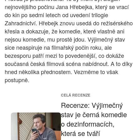
nejnovějšího počinu Jana Hřebejka, který se vrací
do kin po sedmi letech od uvedení trilogie
Zahradnictví. Hřebejk znovu usedá do režisérského
křesla a dokazuje, že komedie, které vlastně ani
nejsou komedie, mu prostě jdou. Výjimečný stav
sice neaspiruje na filmařský počin roku, ale
bezesporu patří mezi to povedenější, co dokáže
současná česká filmová scéna nabídnout. A to díky
hned několika přednostem. Vezměme to však
postupně.
CELÁ RECENZE
Recenze: Výjimečný
stav je černá komedie
o dezinformacích,
která se tváří