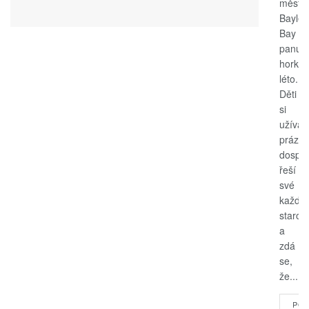
měste
Bayle
Bay
panuje
horké
léto.
Děti
si
užívají
prázdn
dospěl
řeší
své
každo
starost
a
zdá
se,
že...
POK