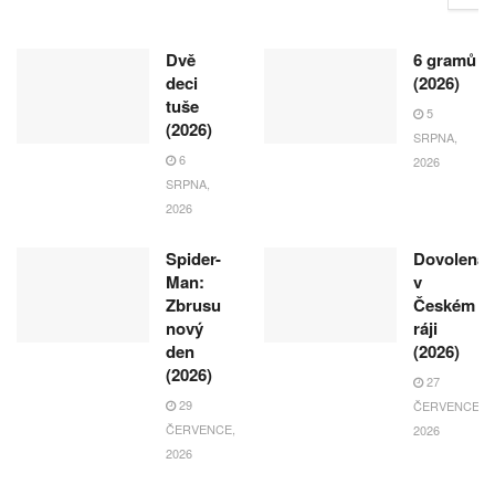
Dvě
6 gramů
deci
(2026)
tuše
5
(2026)
SRPNA,
6
2026
SRPNA,
2026
Spider-
Dovolená
Man:
v
Zbrusu
Českém
nový
ráji
den
(2026)
(2026)
27
29
ČERVENCE,
ČERVENCE,
2026
2026