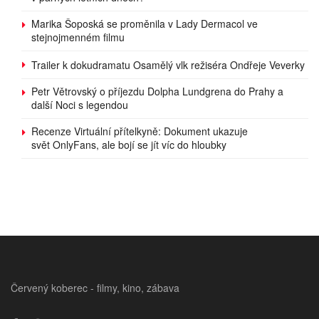
Marika Šoposká se proměnila v Lady Dermacol ve
stejnojmenném filmu
Trailer k dokudramatu Osamělý vlk režiséra Ondřeje Veverky
Petr Větrovský o příjezdu Dolpha Lundgrena do Prahy a
další Noci s legendou
Recenze Virtuální přítelkyně: Dokument ukazuje
svět OnlyFans, ale bojí se jít víc do hloubky
Červený koberec - filmy, kino, zábava