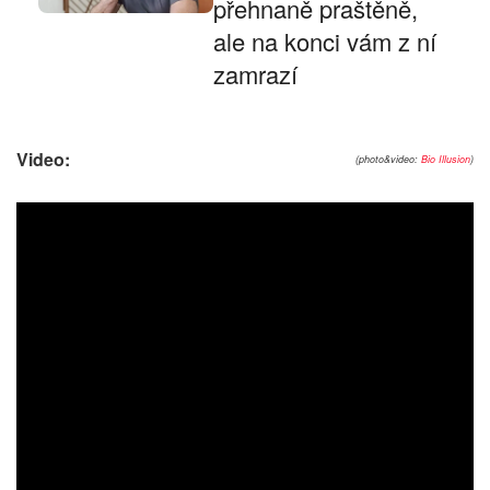
přehnaně praštěně,
ale na konci vám z ní
zamrazí
Video:
(photo&video:
Bio Illusion
)