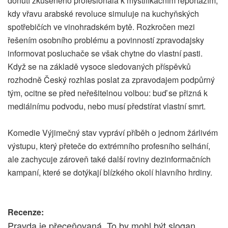
donutí zkušeného profesionála k mystifikačním reportážím,
kdy vřavu arabské revoluce simuluje na kuchyňských
spotřebičích ve vinohradském bytě. Rozkročen mezi
řešením osobního problému a povinností zpravodajsky
informovat posluchače se však chytne do vlastní pasti.
Když se na základě vysoce sledovaných příspěvků
rozhodně Český rozhlas poslat za zpravodajem podpůrný
tým, ocitne se před neřešitelnou volbou: buď se přizná k
mediálnímu podvodu, nebo musí předstírat vlastní smrt.
Komedie Výjimečný stav vypráví příběh o jednom žárlivém
výstupu, který přeteče do extrémního profesního selhání,
ale zachycuje zároveň také další roviny dezinformačních
kampaní, které se dotýkají blízkého okolí hlavního hrdiny.
Recenze:
Pravda je přeceňovaná. To by mohl být slogan