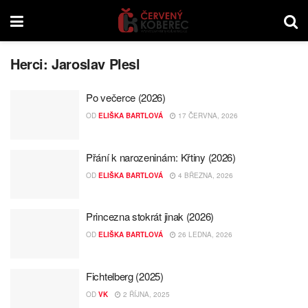
Herci:
Jaroslav Plesl
Po večerce (2026)
OD
ELIŠKA BARTLOVÁ
17 ČERVNA, 2026
Přání k narozeninám: Křtiny (2026)
OD
ELIŠKA BARTLOVÁ
4 BŘEZNA, 2026
Princezna stokrát jinak (2026)
OD
ELIŠKA BARTLOVÁ
26 LEDNA, 2026
Fichtelberg (2025)
OD
VK
2 ŘÍJNA, 2025