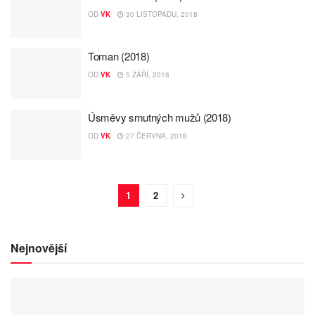
OD
VK
30 LISTOPADU, 2018
Toman (2018)
OD
VK
5 ZÁŘÍ, 2018
Úsměvy smutných mužů (2018)
OD
VK
27 ČERVNA, 2018
1
2
Nejnovější