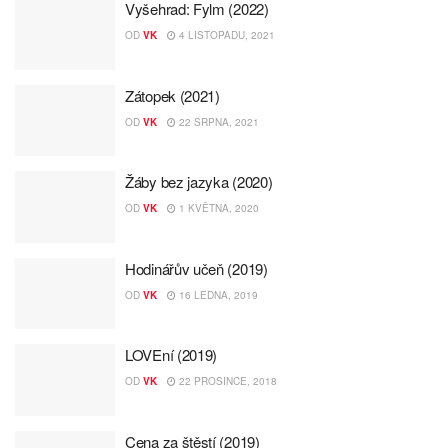
Vyšehrad: Fylm (2022)
OD
VK
4 LISTOPADU, 2021
Zátopek (2021)
OD
VK
22 SRPNA, 2021
Žáby bez jazyka (2020)
OD
VK
1 KVĚTNA, 2020
Hodinářův učeň (2019)
OD
VK
16 LEDNA, 2019
LOVEní (2019)
OD
VK
22 PROSINCE, 2018
Cena za štěstí (2019)