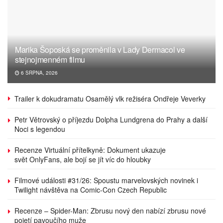
Marika Šoposká se proměnila v Lady Dermacol ve
stejnojmenném filmu
6 SRPNA, 2026
Trailer k dokudramatu Osamělý vlk režiséra Ondřeje Veverky
Petr Větrovský o příjezdu Dolpha Lundgrena do Prahy a další
Noci s legendou
Recenze Virtuální přítelkyně: Dokument ukazuje
svět OnlyFans, ale bojí se jít víc do hloubky
Filmové události #31/26: Spoustu marvelovských novinek i
Twilight návštěva na Comic-Con Czech Republic
Recenze – Spider-Man: Zbrusu nový den nabízí zbrusu nové
pojetí pavoučího muže