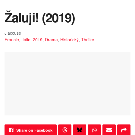
Žaluji! (2019)
J'accuse
Francie
,
Itálie
,
2019
,
Drama
,
Historický
,
Thriller
Share on Facebook