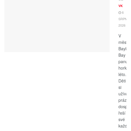
VK
6
SRPNA,
2026
V
měste
Bayle
Bay
panuje
horké
léto.
Děti
si
užívají
prázdn
dospěl
řeší
své
každo