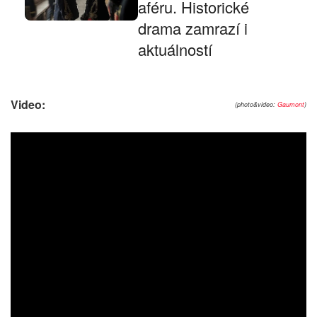
aféru. Historické
drama zamrazí i
aktuálností
Video:
(photo&video:
Gaumont
)