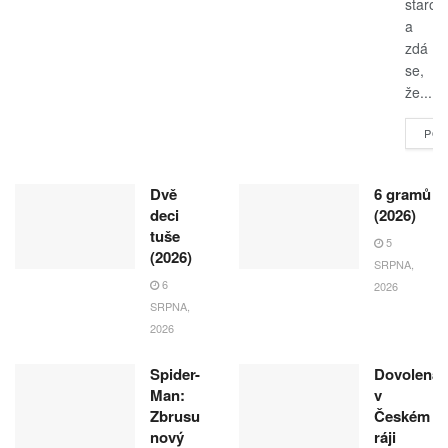
starost
a
zdá
se,
že...
POK
Dvě
6 gramů
deci
(2026)
tuše
5
(2026)
SRPNA,
6
2026
SRPNA,
2026
Spider-
Dovolená
Man:
v
Zbrusu
Českém
nový
ráji