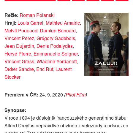
Režie:
Roman Polanski
Hrají:
Louis Garrel
,
Mathieu Amalric
,
Melvil Poupaud
,
Damien Bonnard
,
Vincent Perez
,
Grégory Gadebois
,
Jean Dujardin
,
Denis Podalydès
,
Hervé Pierre
,
Emmanuelle Seigner
,
Vincent Grass
,
Wladimir Yordanoff
,
Didier Sandre
,
Eric Ruf
,
Laurent
Stocker
Premiéra v ČR:
24. 9. 2020
(
Pilot Film
)
Synopse:
V roce 1894 je důstojník francouzského generálního štábu
Alfred Dreyfus nepravdivě obviněn z velezrady a odsouzen