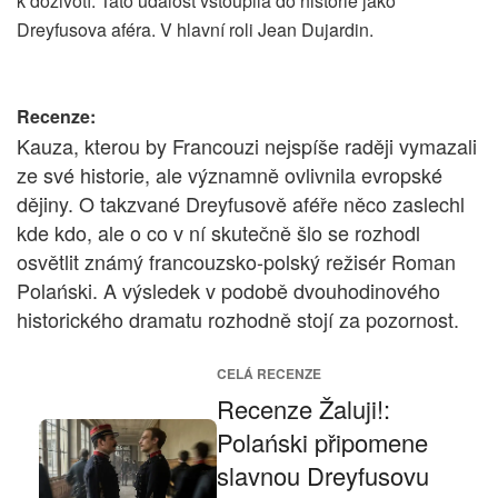
k doživotí. Tato událost vstoupila do historie jako
Dreyfusova aféra. V hlavní roli Jean Dujardin.
Recenze:
Kauza, kterou by Francouzi nejspíše raději vymazali
ze své historie, ale významně ovlivnila evropské
dějiny. O takzvané Dreyfusově aféře něco zaslechl
kde kdo, ale o co v ní skutečně šlo se rozhodl
osvětlit známý francouzsko-polský režisér Roman
Polański. A výsledek v podobě dvouhodinového
historického dramatu rozhodně stojí za pozornost.
CELÁ RECENZE
Recenze Žaluji!:
Polański připomene
slavnou Dreyfusovu