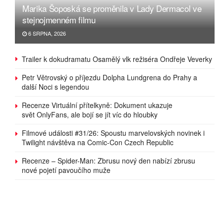
Marika Šoposká se proměnila v Lady Dermacol ve
stejnojmenném filmu
6 SRPNA, 2026
Trailer k dokudramatu Osamělý vlk režiséra Ondřeje Veverky
Petr Větrovský o příjezdu Dolpha Lundgrena do Prahy a
další Noci s legendou
Recenze Virtuální přítelkyně: Dokument ukazuje
svět OnlyFans, ale bojí se jít víc do hloubky
Filmové události #31/26: Spoustu marvelovských novinek i
Twilight návštěva na Comic-Con Czech Republic
Recenze – Spider-Man: Zbrusu nový den nabízí zbrusu
nové pojetí pavoučího muže