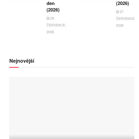
den
(2026)
(2026)
27
29
ČERVENCE,
ČERVENCE,
2026
2026
Nejnovější