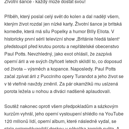
Životní šance - každý může dostat svou!
Příběh, který poslal celý svět do kolen a dal naději všem,
kterým život rozdal jen nízké karty. Životní šance je britská
komedie, která má sílu Popelky a humor Billy Eliota. V
historicky první sérii televizní show „Británie hledá talent“
předstoupil před krutou porotu a nepřátelské obecenstvo
Paul Potts. Nevzhledný, jako exot ohlásil, že zazpívá
operní árii a ve svých čtyřiceti letech sklidil to, co doposud
od života – výsměch a kopance. Naposledy. Paul Potts
začal zpívat árii z Pucciniho opery Turandot a jeho život se
v té vteřině navždy změnil. Za pár okamžiků mu uslzená
porota ležela u nohou a diváci nadšeně aplaudovali.
Soutěž nakonec oproti všem předpokladům a sázkovým
kurzům vyhrál, jeho operní vystoupení shlédlo na YouTube
120 milionů lidí, operní album, které následně vydal, se
stalo nejprodávanější deskou v několika zemích světa. A