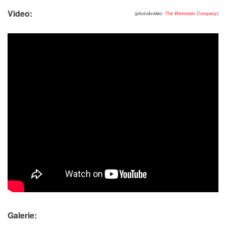
Video:
(photo&video:
The Weinstein Company
)
Galerie: