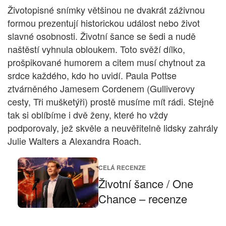
Životopisné snímky většinou ne dvakrát záživnou
formou prezentují historickou událost nebo život
slavné osobnosti. Životní šance se šedi a nudě
naštěstí vyhnula obloukem. Toto svěží dílko,
prošpikované humorem a citem musí chytnout za
srdce každého, kdo ho uvidí. Paula Pottse
ztvárněného Jamesem Cordenem (Gulliverovy
cesty, Tři mušketýři) prostě musíme mít rádi. Stejně
tak si oblíbíme i dvě ženy, které ho vždy
podporovaly, jež skvěle a neuvěřitelně lidsky zahrály
Julie Walters a Alexandra Roach.
CELÁ RECENZE
Životní šance / One
Chance – recenze