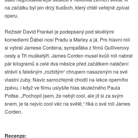
na začátku byl jen drzý tlusťoch, který chtěl veřejně zpívat
operu.
Režisér David Frankel je podepsaný pod skvělými
komediemi Ďábel nosí Pradu a Marley a já. Pro hlavní roli
si vybral Jamese Cordena, sympaťáka z filmů Gulliverovy
cesty a Tři mušketýři. James Corden musel kvůli roli nabrat
pár kilogramů a celé dva měsíce před začátkem natáčení
strávil s falešným „rozbitým“ chrupem nasazeným na své
vlastní zuby. Navíc samozřejmě chodil na lekce operního
zpěvu, i když ve filmu uslyšíte hlas skutečného Paula
Pottse. „Pochopil jsem, že nebýt cool, ale jít si za svým
snem, je ta nejvíc cool věc na světě,“ říká o své roli James
Corden.
Recenze: