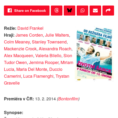
Share on Facebook
Režie:
David Frankel
Hrají:
James Corden
,
Julie Walters
,
Colm Meaney
,
Stanley Townsend
,
Mackenzie Crook
,
Alexandra Roach
,
Alex Macqueen
,
Valeria Bilello
,
Sion
Tudor Owen
,
Jemima Rooper
,
Miriam
Lucia
,
Maria Del Monte
,
Duccio
Camerini
,
Luca Fiamenghi
,
Trystan
Gravelle
Premiéra v ČR:
13. 2. 2014
(
Bontonfilm
)
Synopse: