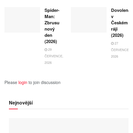
Spider-
Dovolená
Man:
v
Zbrusu
Českém
nový
ráji
den
(2026)
(2026)
27
29
ČERVENCE,
ČERVENCE,
2026
2026
Please
login
to join discussion
Nejnovější