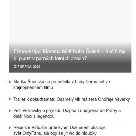
Filmové tipy: Mamma Mia! Nebo Čelisti – jaké filmy
si pustit v parných letních dnech?
7 SRPNA, 2026
Marika Šoposká se proměnila v Lady Dermacol ve
stejnojmenném filmu
Trailer k dokudramatu Osamělý vlk režiséra Ondřeje Veverky
Petr Větrovský o příjezdu Dolpha Lundgrena do Prahy a
další Noci s legendou
Recenze Virtuální přítelkyně: Dokument ukazuje
svět OnlyFans, ale bojí se jít víc do hloubky