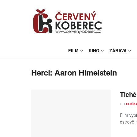
FILM
KINO
ZÁBAVA
Herci:
Aaron Himelstein
Tiché
OD
ELIŠK
Film vyp
ostrově m