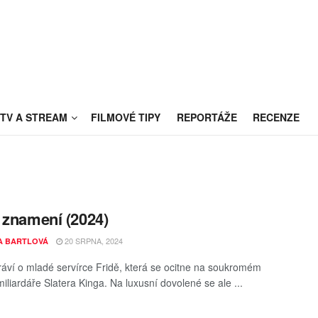
TV A STREAM
FILMOVÉ TIPY
REPORTÁŽE
RECENZE
 znamení (2024)
20 SRPNA, 2024
A BARTLOVÁ
ráví o mladé servírce Fridě, která se ocitne na soukromém
iliardáře Slatera Kinga. Na luxusní dovolené se ale ...