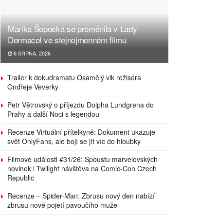
Marika Šoposká se proměnila v Lady
Dermacol ve stejnojmenném filmu
6 SRPNA, 2026
Trailer k dokudramatu Osamělý vlk režiséra
Ondřeje Veverky
Petr Větrovský o příjezdu Dolpha Lundgrena do
Prahy a další Noci s legendou
Recenze Virtuální přítelkyně: Dokument ukazuje
svět OnlyFans, ale bojí se jít víc do hloubky
Filmové události #31/26: Spoustu marvelovských
novinek i Twilight návštěva na Comic-Con Czech
Republic
Recenze – Spider-Man: Zbrusu nový den nabízí
zbrusu nové pojetí pavoučího muže