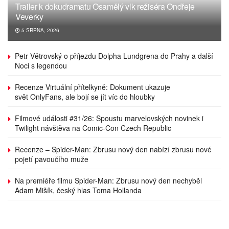
Trailer k dokudramatu Osamělý vlk režiséra Ondřeje
Veverky
5 SRPNA, 2026
Petr Větrovský o příjezdu Dolpha Lundgrena do Prahy a další
Noci s legendou
Recenze Virtuální přítelkyně: Dokument ukazuje
svět OnlyFans, ale bojí se jít víc do hloubky
Filmové události #31/26: Spoustu marvelovských novinek i
Twilight návštěva na Comic-Con Czech Republic
Recenze – Spider-Man: Zbrusu nový den nabízí zbrusu nové
pojetí pavoučího muže
Na premiéře filmu Spider-Man: Zbrusu nový den nechyběl
Adam Mišík, český hlas Toma Hollanda