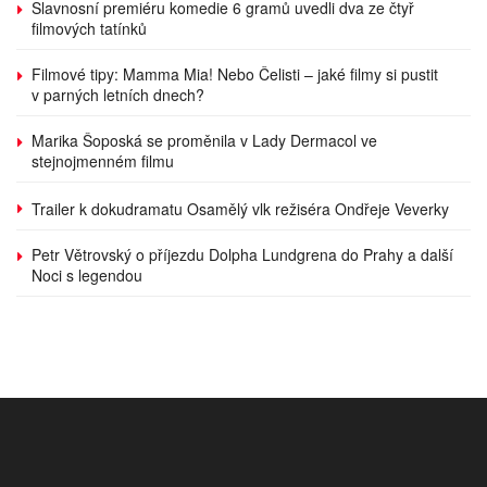
Slavnosní premiéru komedie 6 gramů uvedli dva ze čtyř
filmových tatínků
Filmové tipy: Mamma Mia! Nebo Čelisti – jaké filmy si pustit
v parných letních dnech?
Marika Šoposká se proměnila v Lady Dermacol ve
stejnojmenném filmu
Trailer k dokudramatu Osamělý vlk režiséra Ondřeje Veverky
Petr Větrovský o příjezdu Dolpha Lundgrena do Prahy a další
Noci s legendou