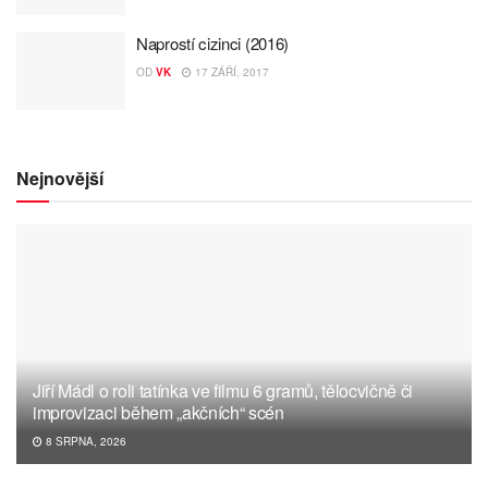
Naprostí cizinci (2016)
OD
VK
17 ZÁŘÍ, 2017
Nejnovější
Jiří Mádl o roli tatínka ve filmu 6 gramů, tělocvičně či
improvizaci během „akčních“ scén
8 SRPNA, 2026