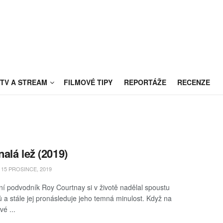
TV A STREAM
FILMOVÉ TIPY
REPORTÁŽE
RECENZE
alá lež (2019)
15 PROSINCE, 2019
í podvodník Roy Courtnay si v životě nadělal spoustu
 a stále jej pronásleduje jeho temná minulost. Když na
vé ...