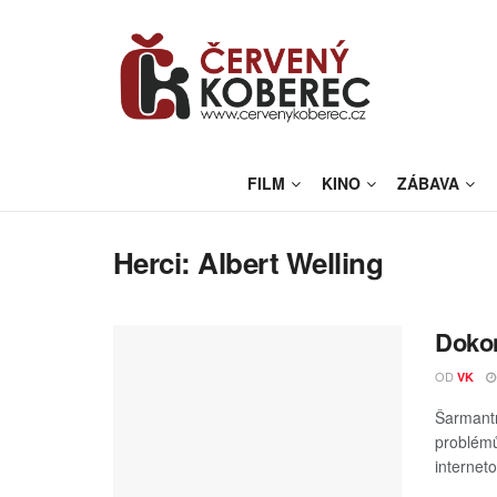
FILM
KINO
ZÁBAVA
Herci:
Albert Welling
Dokon
OD
VK
Šarmantn
problémů
interneto