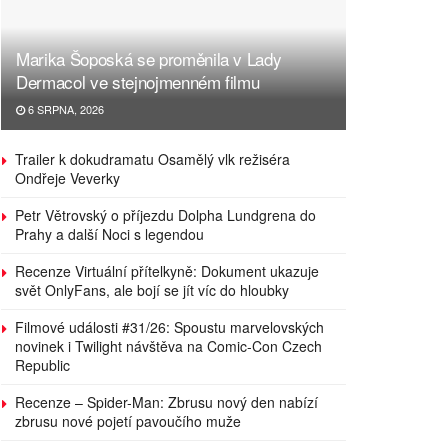
Marika Šoposká se proměnila v Lady
Dermacol ve stejnojmenném filmu
6 SRPNA, 2026
Trailer k dokudramatu Osamělý vlk režiséra
Ondřeje Veverky
Petr Větrovský o příjezdu Dolpha Lundgrena do
Prahy a další Noci s legendou
Recenze Virtuální přítelkyně: Dokument ukazuje
svět OnlyFans, ale bojí se jít víc do hloubky
Filmové události #31/26: Spoustu marvelovských
novinek i Twilight návštěva na Comic-Con Czech
Republic
Recenze – Spider-Man: Zbrusu nový den nabízí
zbrusu nové pojetí pavoučího muže