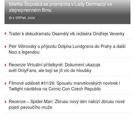
Marika Šoposká se proměnila v Lady Dermacol ve
stejnojmenném filmu
6 SRPNA, 2026
Trailer k dokudramatu Osamělý vlk režiséra Ondřeje Veverky
Petr Větrovský o příjezdu Dolpha Lundgrena do Prahy a další
Noci s legendou
Recenze Virtuální přítelkyně: Dokument ukazuje
svět OnlyFans, ale bojí se jít víc do hloubky
Filmové události #31/26: Spoustu marvelovských novinek i
Twilight návštěva na Comic-Con Czech Republic
Recenze – Spider-Man: Zbrusu nový den nabízí zbrusu nové
pojetí pavoučího muže