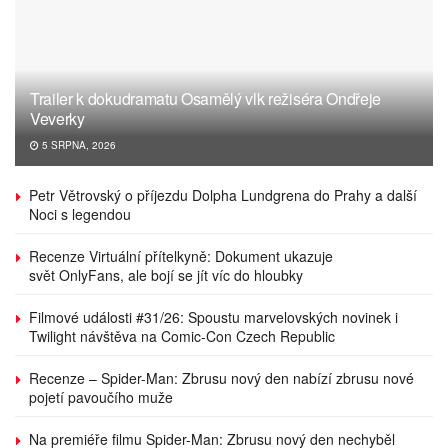
Trailer k dokudramatu Osamělý vlk režiséra Ondřeje
Veverky
5 SRPNA, 2026
Petr Větrovský o příjezdu Dolpha Lundgrena do Prahy a další
Noci s legendou
Recenze Virtuální přítelkyně: Dokument ukazuje
svět OnlyFans, ale bojí se jít víc do hloubky
Filmové události #31/26: Spoustu marvelovských novinek i
Twilight návštěva na Comic-Con Czech Republic
Recenze – Spider-Man: Zbrusu nový den nabízí zbrusu nové
pojetí pavoučího muže
Na premiéře filmu Spider-Man: Zbrusu nový den nechyběl