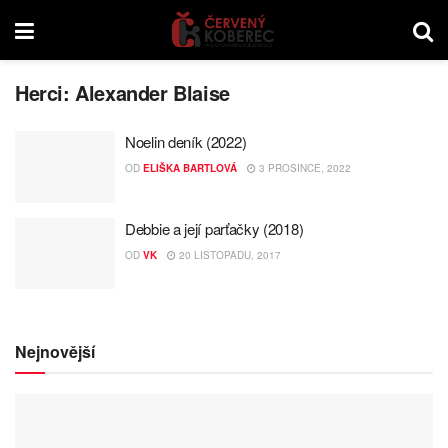
Herci:
Alexander Blaise
Noelin deník (2022)
OD
ELIŠKA BARTLOVÁ
3 PROSINCE, 2022
Debbie a její parťačky (2018)
OD
VK
20 LISTOPADU, 2017
Nejnovější