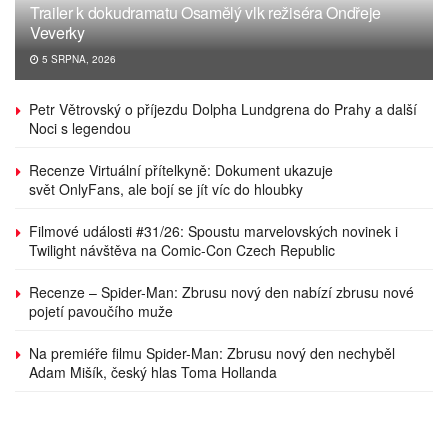
Trailer k dokudramatu Osamělý vlk režiséra Ondřeje
Veverky
5 SRPNA, 2026
Petr Větrovský o příjezdu Dolpha Lundgrena do Prahy a další
Noci s legendou
Recenze Virtuální přítelkyně: Dokument ukazuje
svět OnlyFans, ale bojí se jít víc do hloubky
Filmové události #31/26: Spoustu marvelovských novinek i
Twilight návštěva na Comic-Con Czech Republic
Recenze – Spider-Man: Zbrusu nový den nabízí zbrusu nové
pojetí pavoučího muže
Na premiéře filmu Spider-Man: Zbrusu nový den nechyběl
Adam Mišík, český hlas Toma Hollanda