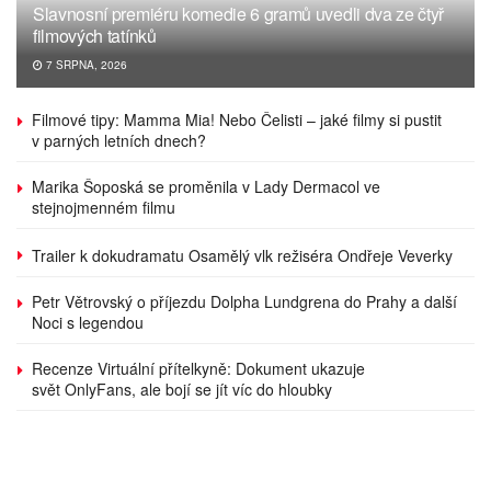
Slavnosní premiéru komedie 6 gramů uvedli dva ze čtyř
filmových tatínků
7 SRPNA, 2026
Filmové tipy: Mamma Mia! Nebo Čelisti – jaké filmy si pustit
v parných letních dnech?
Marika Šoposká se proměnila v Lady Dermacol ve
stejnojmenném filmu
Trailer k dokudramatu Osamělý vlk režiséra Ondřeje Veverky
Petr Větrovský o příjezdu Dolpha Lundgrena do Prahy a další
Noci s legendou
Recenze Virtuální přítelkyně: Dokument ukazuje
svět OnlyFans, ale bojí se jít víc do hloubky