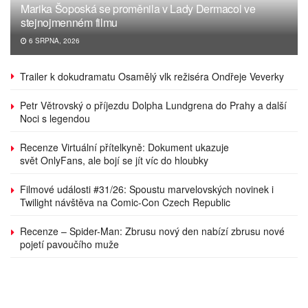
Marika Šoposká se proměnila v Lady Dermacol ve
stejnojmenném filmu
6 SRPNA, 2026
Trailer k dokudramatu Osamělý vlk režiséra Ondřeje Veverky
Petr Větrovský o příjezdu Dolpha Lundgrena do Prahy a další
Noci s legendou
Recenze Virtuální přítelkyně: Dokument ukazuje
svět OnlyFans, ale bojí se jít víc do hloubky
Filmové události #31/26: Spoustu marvelovských novinek i
Twilight návštěva na Comic-Con Czech Republic
Recenze – Spider-Man: Zbrusu nový den nabízí zbrusu nové
pojetí pavoučího muže