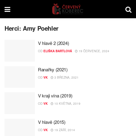
Herci:
Amy Poehler
V hlavě 2 (2024)
OD
ELIŠKA BARTLOVÁ
19 ČERVENCE, 2024
Ranařky (2021)
OD
VK
3 BŘEZNA, 2021
V kraji vína (2019)
OD
VK
10 KVĚTNA, 2019
V hlavě (2015)
OD
VK
19 ZÁŘÍ, 2014