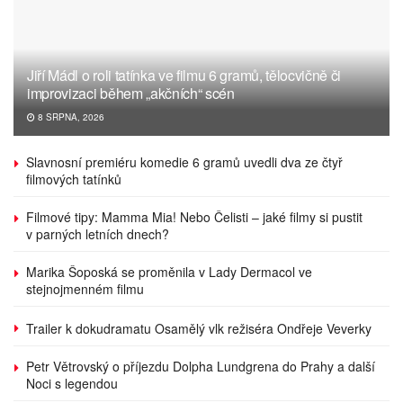
Jiří Mádl o roli tatínka ve filmu 6 gramů, tělocvičně či
improvizaci během „akčních“ scén
8 SRPNA, 2026
Slavnosní premiéru komedie 6 gramů uvedli dva ze čtyř
filmových tatínků
Filmové tipy: Mamma Mia! Nebo Čelisti – jaké filmy si pustit
v parných letních dnech?
Marika Šoposká se proměnila v Lady Dermacol ve
stejnojmenném filmu
Trailer k dokudramatu Osamělý vlk režiséra Ondřeje Veverky
Petr Větrovský o příjezdu Dolpha Lundgrena do Prahy a další
Noci s legendou