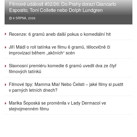
Filmové události #32/26: Do Prahy dorazí Giancarlo
Esposito, Toni Collette nebo Dolph Lundgren
9 SRPNA, 2026
Recenze: 6 gramů aneb další pokus o komediální hit
Jiří Mádl o roli tatínka ve filmu 6 gramů, tělocvičně či
improvizaci během „akčních“ scén
Slavnosní premiéru komedie 6 gramů uvedli dva ze čtyř
filmových tatínků
Filmové tipy: Mamma Mia! Nebo Čelisti – jaké filmy si pustit
v parných letních dnech?
Marika Šoposká se proměnila v Lady Dermacol ve
stejnojmenném filmu