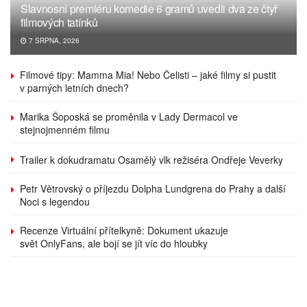
Slavnosní premiéru komedie 6 gramů uvedli dva ze čtyř
filmových tatínků
7 SRPNA, 2026
Filmové tipy: Mamma Mia! Nebo Čelisti – jaké filmy si pustit
v parných letních dnech?
Marika Šoposká se proměnila v Lady Dermacol ve
stejnojmenném filmu
Trailer k dokudramatu Osamělý vlk režiséra Ondřeje Veverky
Petr Větrovský o příjezdu Dolpha Lundgrena do Prahy a další
Noci s legendou
Recenze Virtuální přítelkyně: Dokument ukazuje
svět OnlyFans, ale bojí se jít víc do hloubky