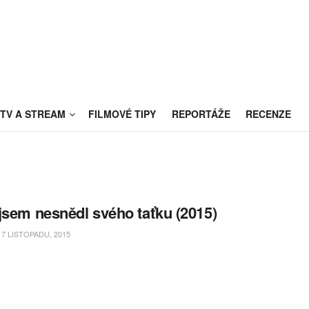
TV A STREAM
FILMOVÉ TIPY
REPORTÁŽE
RECENZE
jsem nesnědl svého taťku (2015)
7 LISTOPADU, 2015