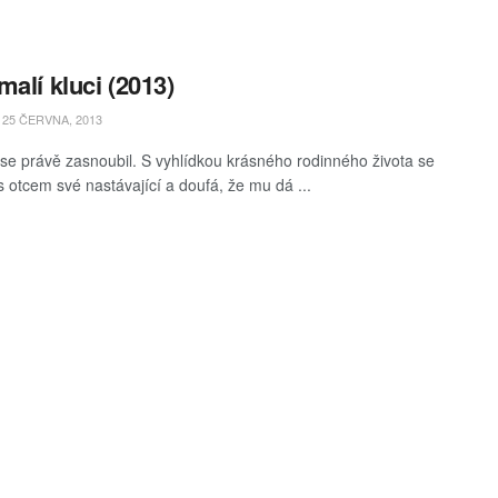
malí kluci (2013)
25 ČERVNA, 2013
e právě zasnoubil. S vyhlídkou krásného rodinného života se
s otcem své nastávající a doufá, že mu dá ...