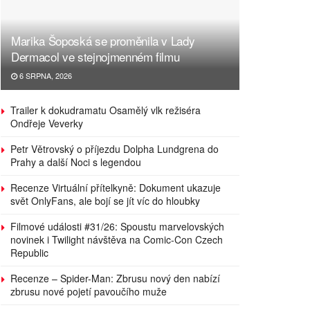
Marika Šoposká se proměnila v Lady
Dermacol ve stejnojmenném filmu
6 SRPNA, 2026
Trailer k dokudramatu Osamělý vlk režiséra
Ondřeje Veverky
Petr Větrovský o příjezdu Dolpha Lundgrena do
Prahy a další Noci s legendou
Recenze Virtuální přítelkyně: Dokument ukazuje
svět OnlyFans, ale bojí se jít víc do hloubky
Filmové události #31/26: Spoustu marvelovských
novinek i Twilight návštěva na Comic-Con Czech
Republic
Recenze – Spider-Man: Zbrusu nový den nabízí
zbrusu nové pojetí pavoučího muže