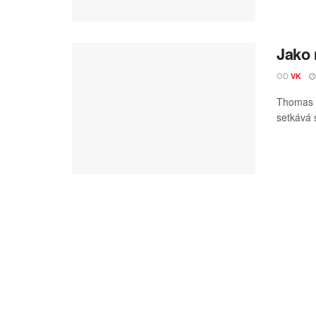
Jako 
OD
VK
Thomas s
setkává 