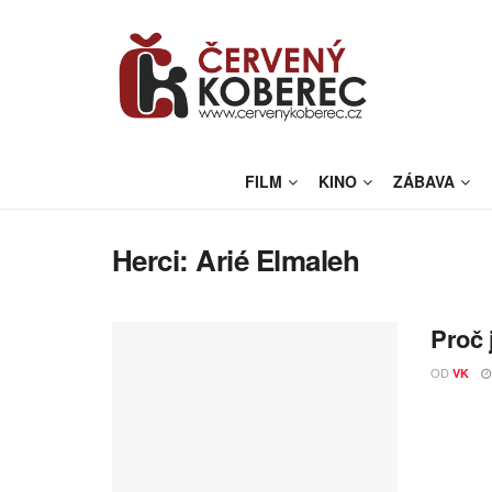
FILM
KINO
ZÁBAVA
Herci:
Arié Elmaleh
Proč 
OD
VK