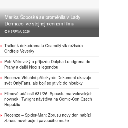
Marika Šoposká se proměnila v Lady
Dermacol ve stejnojmenném filmu
6 SRPNA, 2026
Trailer k dokudramatu Osamělý vlk režiséra
Ondřeje Veverky
Petr Větrovský o příjezdu Dolpha Lundgrena do
Prahy a další Noci s legendou
Recenze Virtuální přítelkyně: Dokument ukazuje
svět OnlyFans, ale bojí se jít víc do hloubky
Filmové události #31/26: Spoustu marvelovských
novinek i Twilight návštěva na Comic-Con Czech
Republic
Recenze – Spider-Man: Zbrusu nový den nabízí
zbrusu nové pojetí pavoučího muže