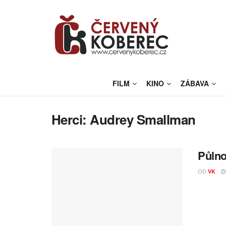
FILM
KINO
ZÁBAVA
Herci:
Audrey Smallman
Půlno
OD
VK