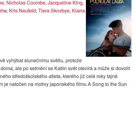
ee
,
Nicholas Coombe
,
Jacqueline King
,
riw
,
Kris Neufeld
,
Tiera Skovbye
,
Kiarra
livě vyhýbat slunečnímu světlu, protože
oma, ale po setmění se Katiin svět otevírá a může si dovolit
ného středoškolského atleta, kterého již celé roky tajně
lm je natočen na motivy japonského filmu A Song to the Sun