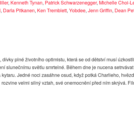
ller
,
Kenneth Tynan
,
Patrick Schwarzenegger
,
Michelle Choi-L
d
,
Darla Pitkanen
,
Ken Tremblett
,
Yobdee
,
Jenn Griffin
,
Dean Pet
dívky plné životního optimistu, která se od dětství musí úzkost
ní slunečnímu světlu smrtelné. Během dne je nucena setrvávat d
 na kytaru. Jedné noci zasáhne osud, když potká Charlieho, hvězd
 rozvine velmi silný vztah, své onemocnění před ním skrývá. Fi