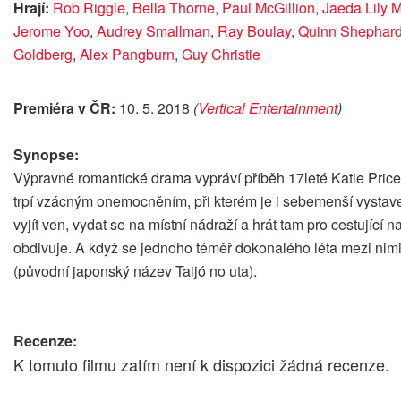
Hrají:
Rob Riggle
,
Bella Thorne
,
Paul McGillion
,
Jaeda Lily Mi
Jerome Yoo
,
Audrey Smallman
,
Ray Boulay
,
Quinn Shephar
Goldberg
,
Alex Pangburn
,
Guy Christie
Premiéra v ČR:
10. 5. 2018
(
Vertical Entertainment
)
Synopse:
Výpravné romantické drama vypráví příběh 17leté Katie Price, 
trpí vzácným onemocněním, při kterém je i sebemenší vystave
vyjít ven, vydat se na místní nádraží a hrát tam pro cestující
obdivuje. A když se jednoho téměř dokonalého léta mezi nimi
(původní japonský název Taijó no uta).
Recenze:
K tomuto filmu zatím není k dispozici žádná recenze.