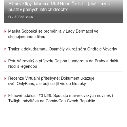
Filmové tipy: Mamma Mia! Nebo Čelisti – jaké filmy si
pustit v parných letních dnech?
7 SRPNA, 2026
Marika Šoposká se proměnila v Lady Dermacol ve
stejnojmenném filmu
Trailer k dokudramatu Osamělý vlk režiséra Ondřeje Veverky
Petr Větrovský o příjezdu Dolpha Lundgrena do Prahy a další
Noci s legendou
Recenze Virtuální přítelkyně: Dokument ukazuje
svět OnlyFans, ale bojí se jít víc do hloubky
Filmové události #31/26: Spoustu marvelovských novinek i
Twilight návštěva na Comic-Con Czech Republic