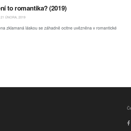
ní to romantika? (2019)
21 ÚNORA, 2019
na zklamaná láskou se záhadně ocitne uvězněna v romantické
Če