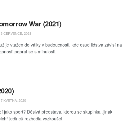
omorrow War (2021)
3 ČERVENCE, 2021
ž je vtažen do války v budoucnosti, kde osud lidstva závisí na
opnosti poprat se s minulosti.
2020)
7 KVĚTNA, 2020
idí jako sport? Děsivá představa, kterou se skupinka „jinak
cích“ jedinců rozhodla vyzkoušet.