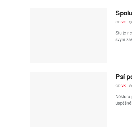
Spolu
OD
VK
Stu je n
svým zák
Psí p
OD
VK
Některá 
úspěšného