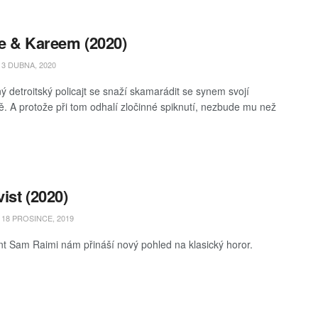
e & Kareem (2020)
3 DUBNA, 2020
ý detroitský policajt se snaží skamarádit se synem svojí
ně. A protože při tom odhalí zločinné spiknutí, nezbude mu než
ist (2020)
18 PROSINCE, 2019
t Sam Raimi nám přináší nový pohled na klasický horor.