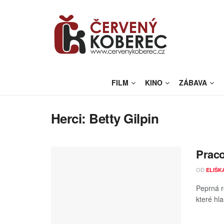
FILM
KINO
ZÁBAVA
Herci:
Betty Gilpin
Praco
OD
ELIŠK
Peprná r
které hl