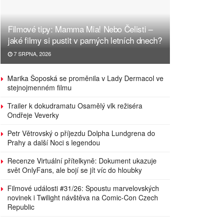
Filmové tipy: Mamma Mia! Nebo Čelisti –
jaké filmy si pustit v parných letních dnech?
7 SRPNA, 2026
Marika Šoposká se proměnila v Lady Dermacol ve
stejnojmenném filmu
Trailer k dokudramatu Osamělý vlk režiséra
Ondřeje Veverky
Petr Větrovský o příjezdu Dolpha Lundgrena do
Prahy a další Noci s legendou
Recenze Virtuální přítelkyně: Dokument ukazuje
svět OnlyFans, ale bojí se jít víc do hloubky
Filmové události #31/26: Spoustu marvelovských
novinek i Twilight návštěva na Comic-Con Czech
Republic