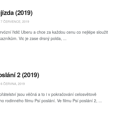
jízda (2019)
7 ČERVENCE, 2019
ervózní řidič Uberu a chce za každou cenu co nejlépe sloužit
azníkům. Vic je zase drsný polda, ...
oslání 2 (2019)
6 ČERVNA, 2019
přátelství jsou věčná a to i v pokračování celosvětově
 rodinného filmu Psí poslání. Ve filmu Psí poslání 2, ...