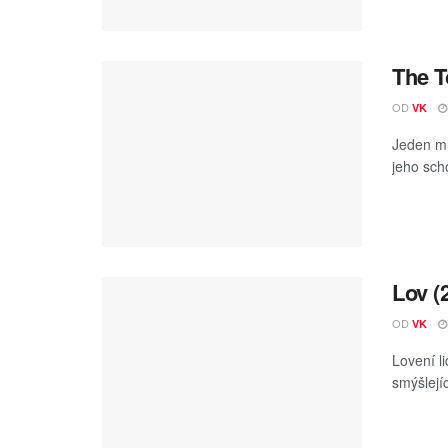
The T
OD
VK
Jeden mu
jeho sch
Lov (
OD
VK
Lovení l
smýšlejí