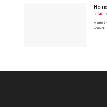
No ne
OD
VK
Mladá že
komedii.