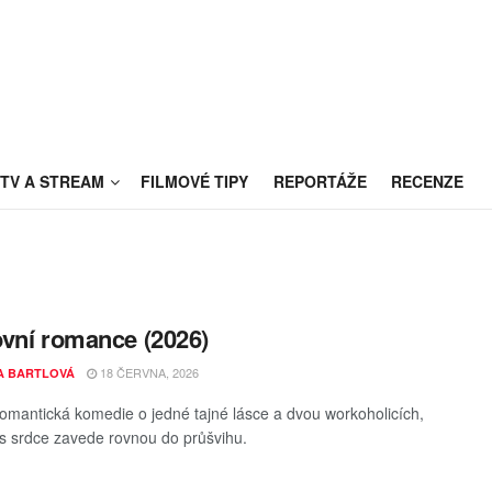
TV A STREAM
FILMOVÉ TIPY
REPORTÁŽE
RECENZE
vní romance (2026)
18 ČERVNA, 2026
A BARTLOVÁ
omantická komedie o jedné tajné lásce a dvou workoholicích,
as srdce zavede rovnou do průšvihu.