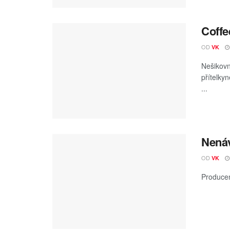
Coffe
OD
VK
Nešikovn
přítelky
...
Nenáv
OD
VK
Producen