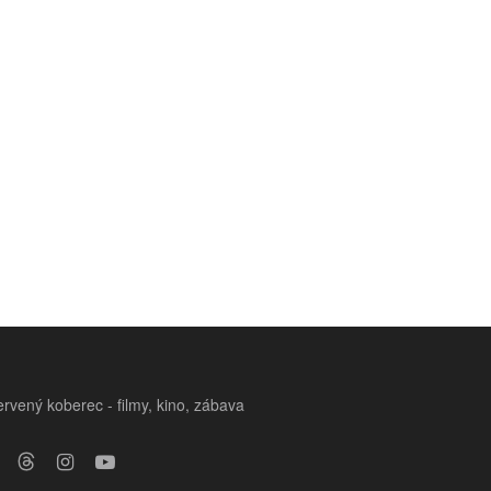
rvený koberec - filmy, kino, zábava