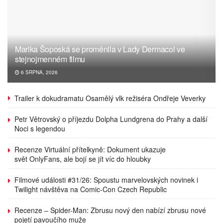
Marika Šoposká se proměnila v Lady Dermacol ve
stejnojmenném filmu
6 SRPNA, 2026
Trailer k dokudramatu Osamělý vlk režiséra Ondřeje Veverky
Petr Větrovský o příjezdu Dolpha Lundgrena do Prahy a další
Noci s legendou
Recenze Virtuální přítelkyně: Dokument ukazuje
svět OnlyFans, ale bojí se jít víc do hloubky
Filmové události #31/26: Spoustu marvelovských novinek i
Twilight návštěva na Comic-Con Czech Republic
Recenze – Spider-Man: Zbrusu nový den nabízí zbrusu nové
pojetí pavoučího muže