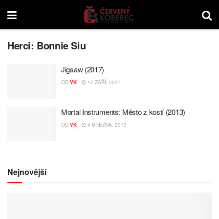
Herci:
Bonnie Siu
Jigsaw (2017)
OD
VK
17 ZÁŘÍ, 2017
Mortal Instruments: Město z kostí (2013)
OD
VK
4 BŘEZNA, 2013
Nejnovější