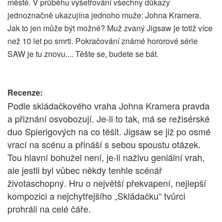
městě. V průběhu vyšetřování všechny důkazy
jednoznačně ukazujína jednoho muže: Johna Kramera.
Jak to jen může být možné? Muž zvaný Jigsaw je totiž více
než 10 let po smrti. Pokračování známé hororové série
SAW je tu znovu.... Těšte se, budete se bát.
Recenze:
Podle skládačkového vraha Johna Kramera pravda
a přiznání osvobozují. Je-li to tak, má se režisérské
duo Spierigových na co těšit. Jigsaw se již po osmé
vrací na scénu a přináší s sebou spoustu otázek.
Tou hlavní bohužel není, je-li naživu geniální vrah,
ale jestli byl vůbec někdy tenhle scénář
životaschopný. Hru o největší překvapení, nejlepší
kompozici a nejchytřejšího „Skládačku“ tvůrci
prohráli na celé čáře.