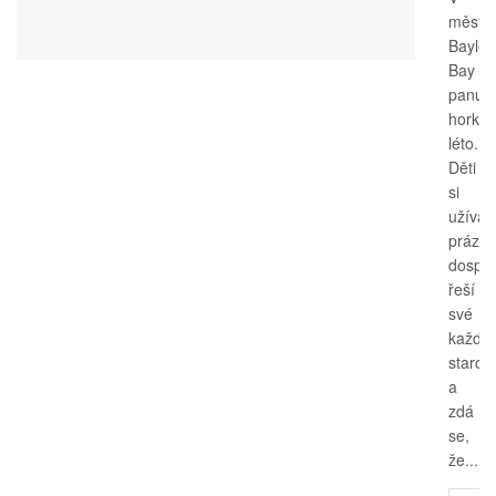
měste
Bayle
Bay
panuje
horké
léto.
Děti
si
užívají
prázdn
dospěl
řeší
své
každo
starost
a
zdá
se,
že...