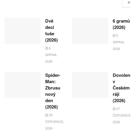
POK
Dvě
6 gramů
deci
(2026)
tuše
5
(2026)
SRPNA,
6
2026
SRPNA,
2026
Spider-
Dovolená
Man:
v
Zbrusu
Českém
nový
ráji
den
(2026)
(2026)
27
29
ČERVENCE,
ČERVENCE,
2026
2026