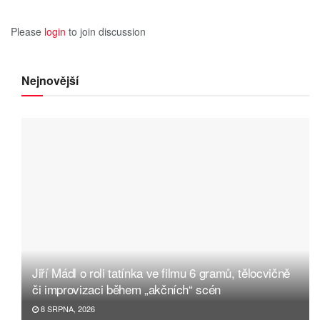
Please
login
to join discussion
Nejnovější
Jiří Mádl o roli tatínka ve filmu 6 gramů, tělocvičně
či improvizaci během „akčních“ scén
8 SRPNA, 2026