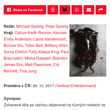
Share on Facebook
Režie:
Michael Spierig
,
Peter Spierig
Hrají:
Callum Keith Rennie
,
Hannah
Emily Anderson
,
Laura Vandervoort
,
Bonnie Siu
,
Tobin Bell
,
Brittany Allen
,
Sonia Dhillon Tully
,
Keeya King
,
Paul
Braunstein
,
Misha Rasaiah
,
Brandon
James Sim
,
Matt Passmore
,
Clé
Bennett
,
Tina Jung
Premiéra v ČR:
26. 10. 2017
(
Vertical Entertainment
)
Synopse:
Zohavená těla se začnou objevovat na různých místech ve