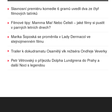
Slavnosní premiéru komedie 6 gramů uvedli dva ze čtyř
filmových tatínků
Filmové tipy: Mamma Mia! Nebo Čelisti – jaké filmy si pustit
v parných letních dnech?
Marika Šoposká se proměnila v Lady Dermacol ve
stejnojmenném filmu
Trailer k dokudramatu Osamělý vlk režiséra Ondřeje Veverky
Petr Větrovský o příjezdu Dolpha Lundgrena do Prahy a
další Noci s legendou