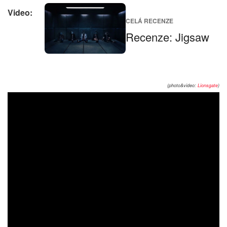
Video:
CELÁ RECENZE
Recenze: Jigsaw
(photo&video:
Lionsgate
)