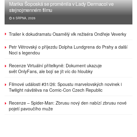
Marika Šoposká se proměnila v Lady Dermacol ve
stejnojmenném filmu
6 SRPNA, 2026
Trailer k dokudramatu Osamělý vlk režiséra Ondřeje Veverky
Petr Větrovský o příjezdu Dolpha Lundgrena do Prahy a další
Noci s legendou
Recenze Virtuální přítelkyně: Dokument ukazuje
svět OnlyFans, ale bojí se jít víc do hloubky
Filmové události #31/26: Spoustu marvelovských novinek i
Twilight návštěva na Comic-Con Czech Republic
Recenze – Spider-Man: Zbrusu nový den nabízí zbrusu nové
pojetí pavoučího muže