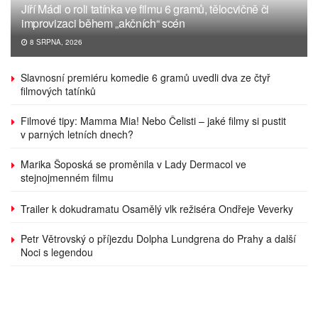
Jiří Mádl o roli tatínka ve filmu 6 gramů, tělocvičně či
improvizaci během „akčních“ scén
8 SRPNA, 2026
Slavnosní premiéru komedie 6 gramů uvedli dva ze čtyř
filmových tatínků
Filmové tipy: Mamma Mia! Nebo Čelisti – jaké filmy si pustit
v parných letních dnech?
Marika Šoposká se proměnila v Lady Dermacol ve
stejnojmenném filmu
Trailer k dokudramatu Osamělý vlk režiséra Ondřeje Veverky
Petr Větrovský o příjezdu Dolpha Lundgrena do Prahy a další
Noci s legendou