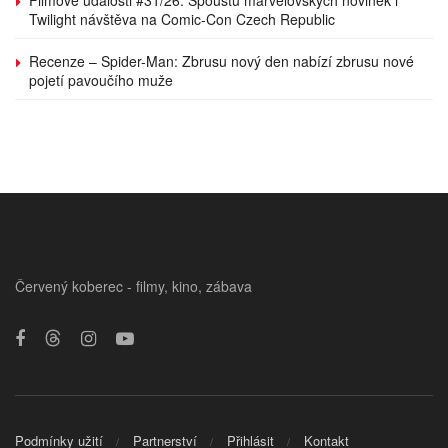
Twilight návštěva na Comic-Con Czech Republic
Recenze – Spider-Man: Zbrusu nový den nabízí zbrusu nové
pojetí pavoučího muže
Červený koberec - filmy, kino, zábava
Podmínky užití
Partnerství
Přihlásit
Kontakt