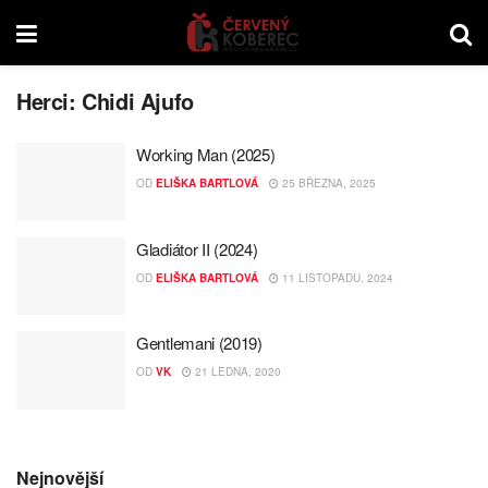
Herci:
Chidi Ajufo
Working Man (2025)
OD
ELIŠKA BARTLOVÁ
25 BŘEZNA, 2025
Gladiátor II (2024)
OD
ELIŠKA BARTLOVÁ
11 LISTOPADU, 2024
Gentlemani (2019)
OD
VK
21 LEDNA, 2020
Nejnovější