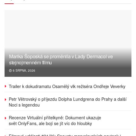
Marika Šoposká se proměnila v Lady Dermacol ve
stejnojmenném filmu
6 SRPNA, 2026
Trailer k dokudramatu Osamělý vlk režiséra Ondřeje Veverky
Petr Větrovský o příjezdu Dolpha Lundgrena do Prahy a další
Noci s legendou
Recenze Virtuální přítelkyně: Dokument ukazuje
svět OnlyFans, ale bojí se jít víc do hloubky
Filmové události #31/26: Spoustu marvelovských novinek i