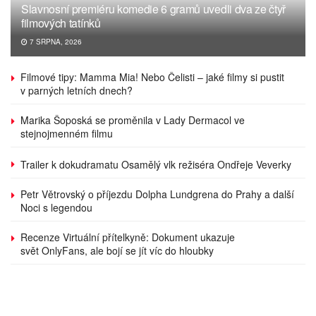
Slavnosní premiéru komedie 6 gramů uvedli dva ze čtyř
filmových tatínků
7 SRPNA, 2026
Filmové tipy: Mamma Mia! Nebo Čelisti – jaké filmy si pustit
v parných letních dnech?
Marika Šoposká se proměnila v Lady Dermacol ve
stejnojmenném filmu
Trailer k dokudramatu Osamělý vlk režiséra Ondřeje Veverky
Petr Větrovský o příjezdu Dolpha Lundgrena do Prahy a další
Noci s legendou
Recenze Virtuální přítelkyně: Dokument ukazuje
svět OnlyFans, ale bojí se jít víc do hloubky