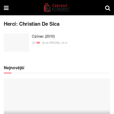
Herci:
Christian De Sica
Cizinec (2010)
OD
VK
29 BŘEZNA, 2010
Nejnovější