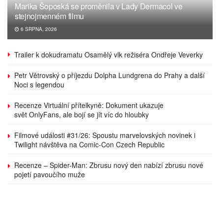
Marika Šoposká se proměnila v Lady Dermacol ve
stejnojmenném filmu
6 SRPNA, 2026
Trailer k dokudramatu Osamělý vlk režiséra Ondřeje Veverky
Petr Větrovský o příjezdu Dolpha Lundgrena do Prahy a další
Noci s legendou
Recenze Virtuální přítelkyně: Dokument ukazuje
svět OnlyFans, ale bojí se jít víc do hloubky
Filmové události #31/26: Spoustu marvelovských novinek i
Twilight návštěva na Comic-Con Czech Republic
Recenze – Spider-Man: Zbrusu nový den nabízí zbrusu nové
pojetí pavoučího muže