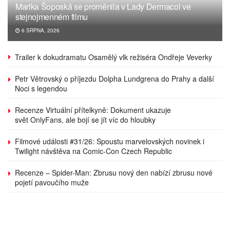
Marika Šoposká se proměnila v Lady Dermacol ve
stejnojmenném filmu
6 SRPNA, 2026
Trailer k dokudramatu Osamělý vlk režiséra Ondřeje Veverky
Petr Větrovský o příjezdu Dolpha Lundgrena do Prahy a další
Noci s legendou
Recenze Virtuální přítelkyně: Dokument ukazuje
svět OnlyFans, ale bojí se jít víc do hloubky
Filmové události #31/26: Spoustu marvelovských novinek i
Twilight návštěva na Comic-Con Czech Republic
Recenze – Spider-Man: Zbrusu nový den nabízí zbrusu nové
pojetí pavoučího muže