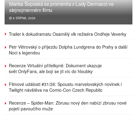
Marika Šoposká se proměnila v Lady Dermacol ve
stejnojmenném filmu
6 SRPNA, 2026
Trailer k dokudramatu Osamělý vlk režiséra Ondřeje Veverky
Petr Větrovský o příjezdu Dolpha Lundgrena do Prahy a další
Noci s legendou
Recenze Virtuální přítelkyně: Dokument ukazuje
svět OnlyFans, ale bojí se jít víc do hloubky
Filmové události #31/26: Spoustu marvelovských novinek i
Twilight návštěva na Comic-Con Czech Republic
Recenze – Spider-Man: Zbrusu nový den nabízí zbrusu nové
pojetí pavoučího muže